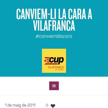
CANVIEM-LI LA CARA A
VILAFRANCA
#canviemlilacara
1 de maig de 2011
0