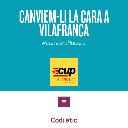
CANVIEM-LI LA CARA A
VILAFRANCA
#canviemlilacara
Codi ètic