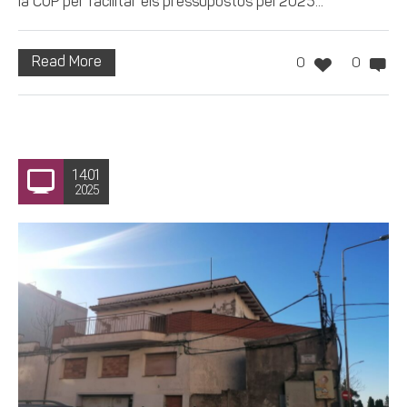
la CUP per facilitar els pressupostos pel 2025...
Read More
0
0
14.01
2025