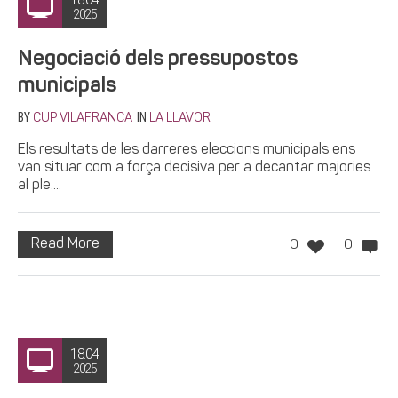
2025
Negociació dels pressupostos
municipals
BY
IN
CUP VILAFRANCA
LA LLAVOR
Els resultats de les darreres eleccions municipals ens
van situar com a força decisiva per a decantar majories
al ple....
Read More
0
0
18.04
2025