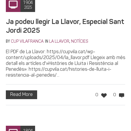
19.04
2025
Ja podeu llegir La Llavor, Especial Sant
Jordi 2025
BY
IN
,
CUP VILAFRANCA
LA LLAVOR
NOTÍCIES
El PDF de La Llavor: https://cupvila.cat/wp-
content/uploads/2025/04/la_llavor.pdf Llegeix amb més
detall els artícles d'»Històries de Lluita i Resistència al
Penedès»: https://cupvila.cat/histories-de-lluita-i-
resistencia-al-penedes/...
Read More
0
0
18.04