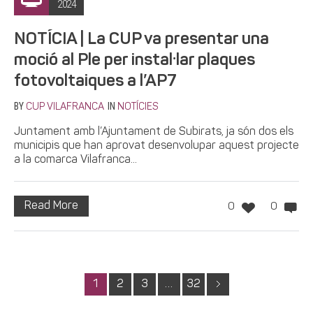
2024
NOTÍCIA | La CUP va presentar una
moció al Ple per instal·lar plaques
fotovoltaiques a l’AP7
BY
IN
CUP VILAFRANCA
NOTÍCIES
Juntament amb l’Ajuntament de Subirats, ja són dos els
municipis que han aprovat desenvolupar aquest projecte
a la comarca Vilafranca...
Read More
0
0
1
2
3
…
32