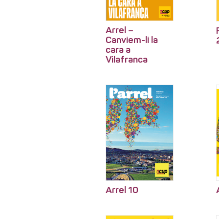
Arrel –
Canviem-li la
cara a
Vilafranca
Arrel 10