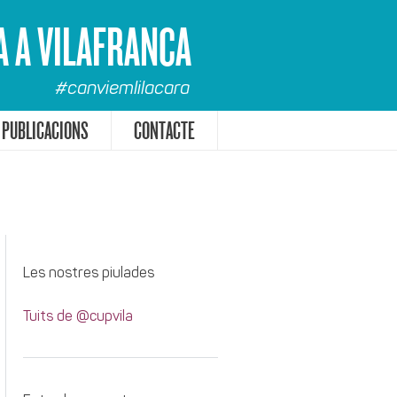
A A VILAFRANCA
#canviemlilacara
PUBLICACIONS
CONTACTE
Les nostres piulades
Tuits de @cupvila