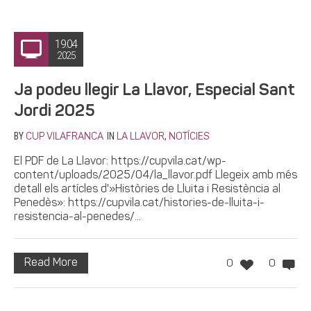
19.04
2025
Ja podeu llegir La Llavor, Especial Sant
Jordi 2025
BY
IN
,
CUP VILAFRANCA
LA LLAVOR
NOTÍCIES
El PDF de La Llavor: https://cupvila.cat/wp-
content/uploads/2025/04/la_llavor.pdf Llegeix amb més
detall els artícles d'»Històries de Lluita i Resistència al
Penedès»: https://cupvila.cat/histories-de-lluita-i-
resistencia-al-penedes/...
Read More
0
0