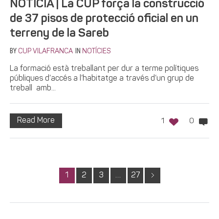
NOTÍCIA | La CUP força la construcció
de 37 pisos de protecció oficial en un
terreny de la Sareb
BY
IN
CUP VILAFRANCA
NOTÍCIES
La formació està treballant per dur a terme polítiques
públiques d’accés a l’habitatge a través d’un grup de
treball amb...
Read More
1
0
1
2
3
…
27