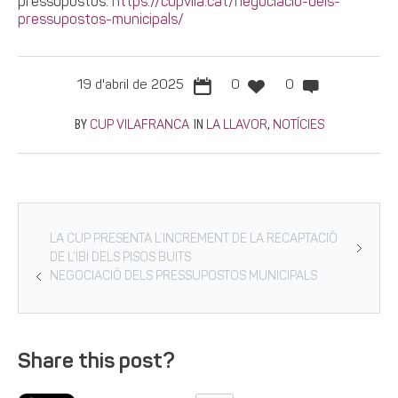
pressupostos:
https://cupvila.cat/negociacio-dels-
pressupostos-municipals/
19 d'abril de 2025
0
0
BY
IN
,
CUP VILAFRANCA
LA LLAVOR
NOTÍCIES
LA CUP PRESENTA L’INCREMENT DE LA RECAPTACIÓ
DE L’IBI DELS PISOS BUITS
NEGOCIACIÓ DELS PRESSUPOSTOS MUNICIPALS
Share this post?