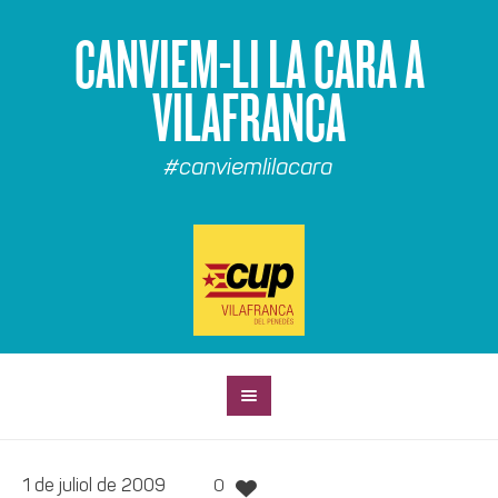
CANVIEM-LI LA CARA A
VILAFRANCA
#canviemlilacara
1 de juliol de 2009
0