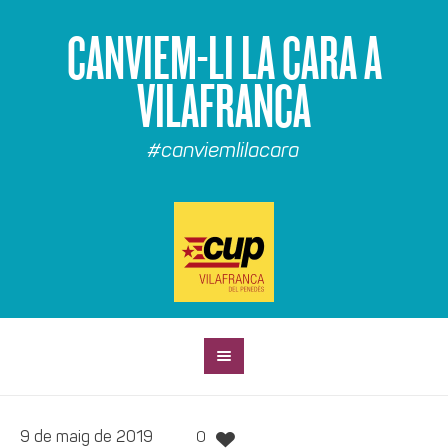
CANVIEM-LI LA CARA A
VILAFRANCA
#canviemlilacara
9 de maig de 2019
0