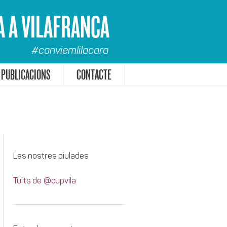
A A VILAFRANCA
#canviemlilacara
PUBLICACIONS
CONTACTE
Les nostres piulades
Tuits de @cupvila