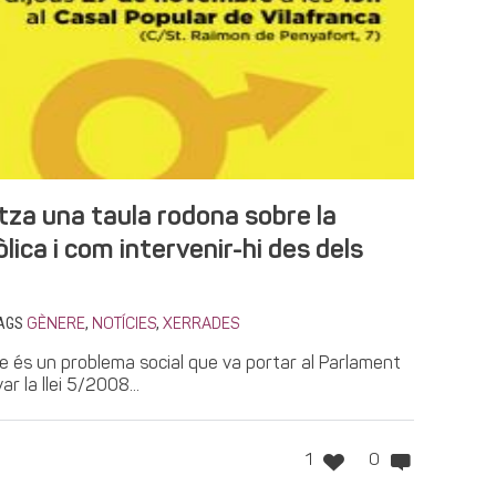
tza una taula rodona sobre la
lica i com intervenir-hi des dels
AGS
,
,
GÈNERE
NOTÍCIES
XERRADES
re és un problema social que va portar al Parlament
r la llei 5/2008...
1
0