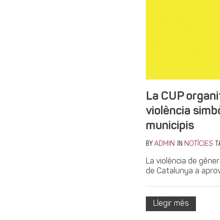
La CUP organi
violència simbò
municipis
BY
IN
T
ADMIN
NOTÍCIES
La violència de gène
de Catalunya a aprova
Llegir més