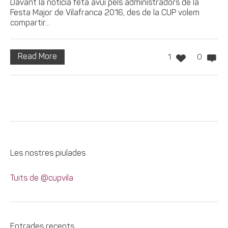
Davant la notícia feta avui pels administradors de la
Festa Major de Vilafranca 2016, des de la CUP volem
compartir...
Read More
1
0
Les nostres piulades
Tuits de @cupvila
Entrades recents