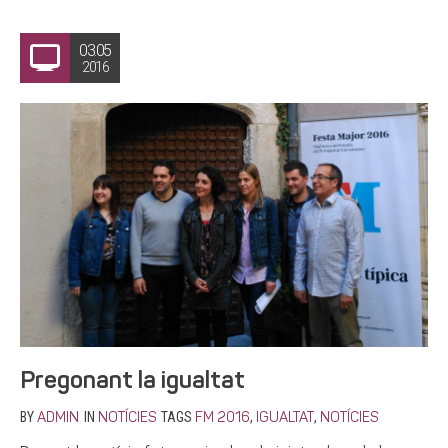
03.05
2016
Pregonant la igualtat
BY
IN
TAGS
,
,
ADMIN
NOTÍCIES
FM 2016
IGUALTAT
NOTÍCIES