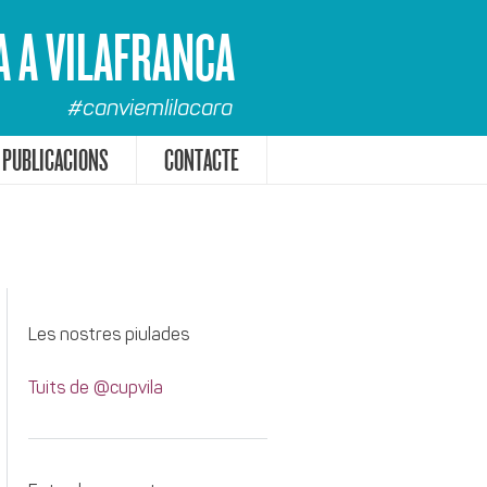
A A VILAFRANCA
#canviemlilacara
PUBLICACIONS
CONTACTE
Les nostres piulades
Tuits de @cupvila