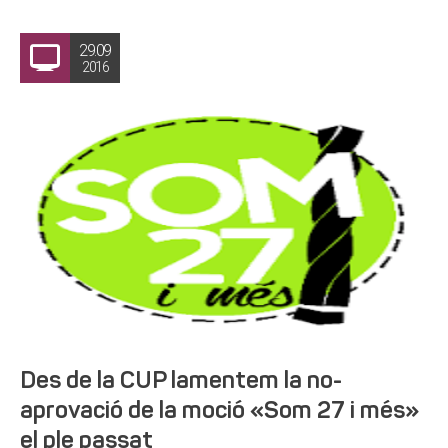
29.09
2016
Des de la CUP lamentem la no-
aprovació de la moció «Som 27 i més»
el ple passat