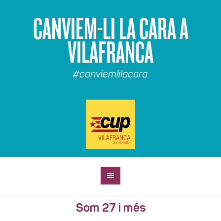
CANVIEM-LI LA CARA A
VILAFRANCA
#canviemlilacara
Som 27 i més