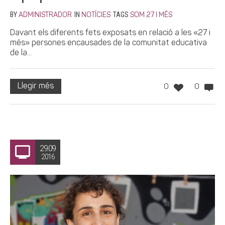
BY
IN
TAGS
ADMINISTRADOR
NOTÍCIES
SOM 27 I MÉS
Davant els diferents fets exposats en relació a les «27 i
més» persones encausades de la comunitat educativa
de la...
Llegir més
0
0
29.09
2016