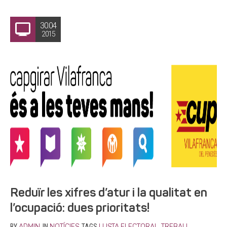
30.04
2015
Reduïr les xifres d’atur i la qualitat en
l’ocupació: dues prioritats!
BY
IN
TAGS
,