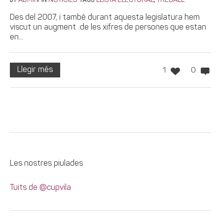
ADMIN
NOTÍCIES
LLISTA ELECTORAL
TREBALL
Des del 2007, i també durant aquesta legislatura hem
viscut un augment de les xifres de persones que estan
en...
Llegir més
1
0
Les nostres piulades
Tuits de @cupvila