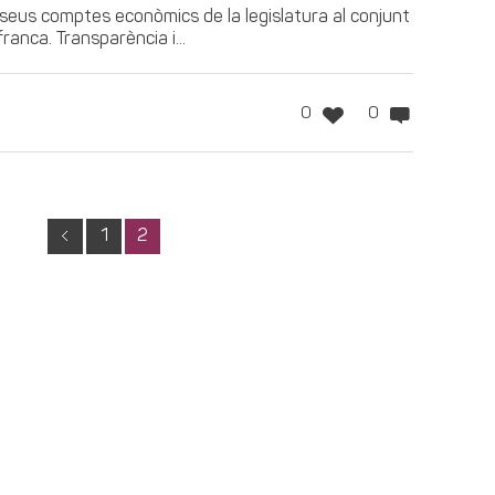
 seus comptes econòmics de la legislatura al conjunt
franca. Transparència i...
0
0
1
2