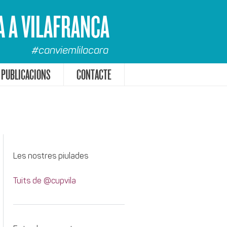
A A VILAFRANCA
#canviemlilacara
PUBLICACIONS
CONTACTE
Les nostres piulades
Tuits de @cupvila