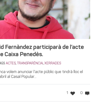
id Fernàndez participarà de l’acte
re Caixa Penedès.
AGS
,
,
ACTES
TRANSPARÈNCIA
XERRADES
nca volem anunciar l’acte públic que tindrà lloc el
ril al Casal Popular...
1
0