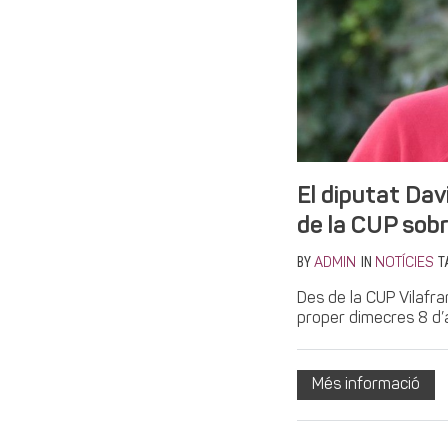
El diputat Dav
de la CUP sob
BY
IN
T
ADMIN
NOTÍCIES
Des de la CUP Vilafra
proper dimecres 8 d’ab
Més informació