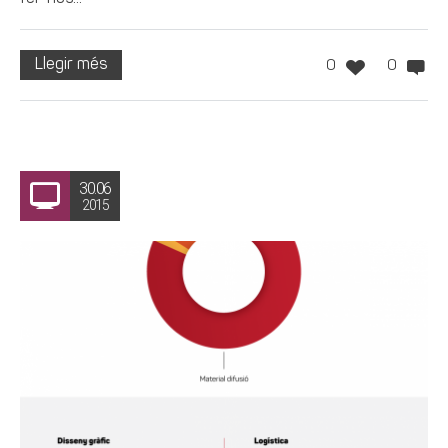
Llegir més
0
0
30.06
2015