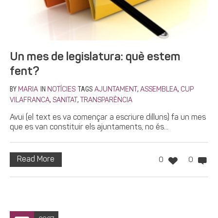
Un mes de legislatura: què estem
fent?
BY
IN
TAGS
,
,
MARIA
NOTÍCIES
AJUNTAMENT
ASSEMBLEA
CUP
,
,
VILAFRANCA
SANITAT
TRANSPARÈNCIA
Avui (el text es va començar a escriure dilluns) fa un mes
que es van constituir els ajuntaments, no és...
Read More
0
0