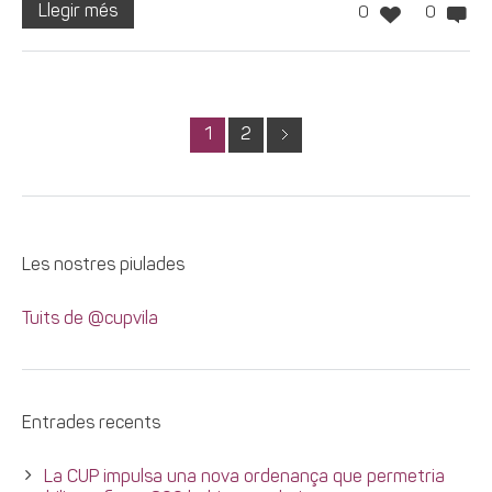
Llegir més
0
0
1
2
Les nostres piulades
Tuits de @cupvila
Entrades recents
La CUP impulsa una nova ordenança que permetria