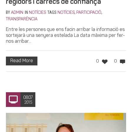
regidors i càrrecs de confiança
BY
IN
TAGS
,
,
ADMIN
NOTÍCIES
NOTÍCIES
PARTICIPACIÓ
TRANSPARÈNCIA
Entre les persones que ens facin arribar la informació es
sortejarà una senyera estelada La data màxima per fer-
nos arribar...
Read More
0
0
08.07
2015