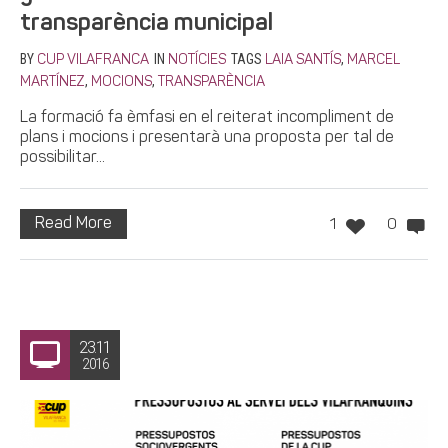
transparència municipal
BY
IN
TAGS
,
CUP VILAFRANCA
NOTÍCIES
LAIA SANTÍS
MARCEL
,
,
MARTÍNEZ
MOCIONS
TRANSPARÈNCIA
La formació fa èmfasi en el reiterat incompliment de
plans i mocions i presentarà una proposta per tal de
possibilitar...
Read More
1
0
23.11
2016