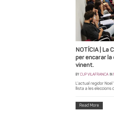
NOTÍCIA | La 
per encarar la
vinent.
BY
IN
CUP VILAFRANCA
L’actual regidor Noe
llista a les eleccions 
Read More