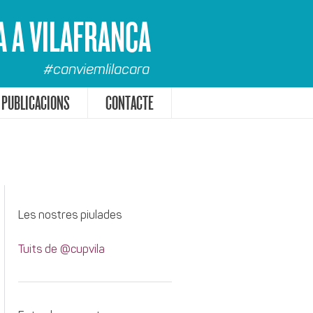
A A VILAFRANCA
#canviemlilacara
PUBLICACIONS
CONTACTE
Les nostres piulades
Tuits de @cupvila