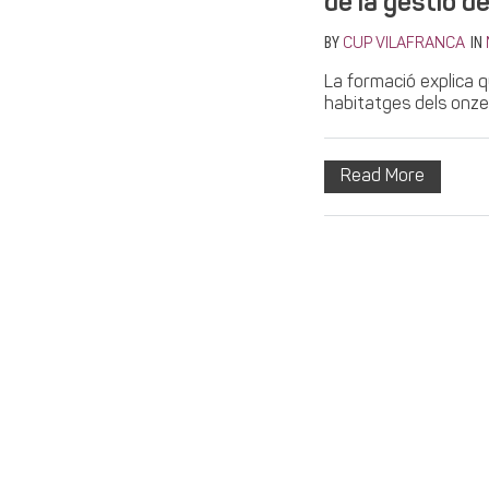
de la gestió de
BY
IN
CUP VILAFRANCA
La formació explica 
habitatges dels onze 
Read More