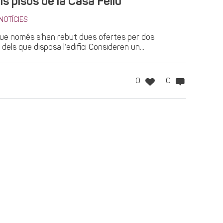
ls pisos de la Casa Feliu
NOTÍCIES
que només s’han rebut dues ofertes per dos
dels que disposa l’edifici Consideren un...
0
0