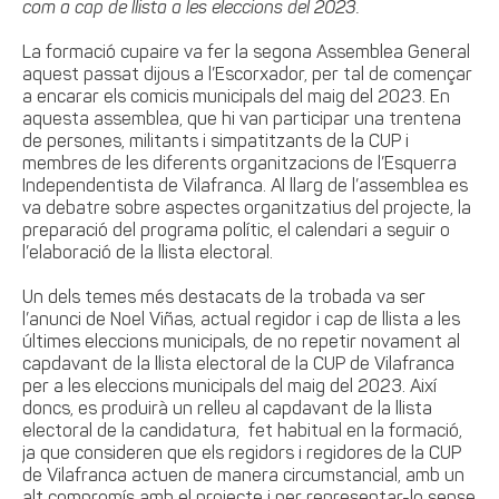
com a cap de llista a les eleccions del 2023.
La formació cupaire va fer la segona Assemblea General
aquest passat dijous a l’Escorxador, per tal de començar
a encarar els comicis municipals del maig del 2023. En
aquesta assemblea, que hi van participar una trentena
de persones, militants i simpatitzants de la CUP i
membres de les diferents organitzacions de l’Esquerra
Independentista de Vilafranca. Al llarg de l’assemblea es
va debatre sobre aspectes organitzatius del projecte, la
preparació del programa polític, el calendari a seguir o
l’elaboració de la llista electoral.
Un dels temes més destacats de la trobada va ser
l’anunci de Noel Viñas, actual regidor i cap de llista a les
últimes eleccions municipals, de no repetir novament al
capdavant de la llista electoral de la CUP de Vilafranca
per a les eleccions municipals del maig del 2023. Així
doncs, es produirà un relleu al capdavant de la llista
electoral de la candidatura, fet habitual en la formació,
ja que consideren que els regidors i regidores de la CUP
de Vilafranca actuen de manera circumstancial, amb un
alt compromís amb el projecte i per representar-lo sense