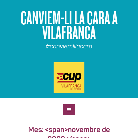
CANVIEM-LI LA CARA A
VILAFRANCA
#canviemlilacara
Mes: <span>novembre de