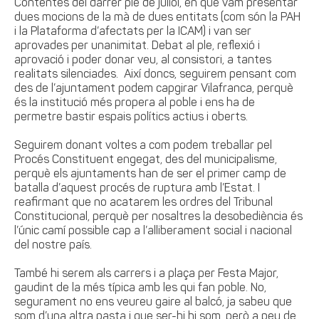
Contentes del darrer ple de juliol, en què vam presentar
dues mocions de la mà de dues entitats (com són la PAH
i la Plataforma d’afectats per la ICAM) i van ser
aprovades per unanimitat. Debat al ple, reflexió i
aprovació i poder donar veu, al consistori, a tantes
realitats silenciades. Així doncs, seguirem pensant com
des de l’ajuntament podem capgirar Vilafranca, perquè
és la institució més propera al poble i ens ha de
permetre bastir espais polítics actius i oberts.
Seguirem donant voltes a com podem treballar pel
Procés Constituent engegat, des del municipalisme,
perquè els ajuntaments han de ser el primer camp de
batalla d’aquest procés de ruptura amb l’Estat. I
reafirmant que no acatarem les ordres del Tribunal
Constitucional, perquè per nosaltres la desobediència és
l’únic camí possible cap a l’alliberament social i nacional
del nostre país.
També hi serem als carrers i a plaça per Festa Major,
gaudint de la més típica amb les qui fan poble. No,
segurament no ens veureu gaire al balcó, ja sabeu que
som d’una altra pasta i que ser-hi hi som, però a peu de