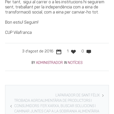
Per tant, sigui al carrer o a les institucions hi seguirem
sent, treballant per la independència com a eina de
transformació social, com a eina per canviar-ho tot.
Bon estiu! Seguim!
CUP Vilafranca
3 d'agost de 2016
1
0
BY
IN
ADMINISTRADOR
NOTÍCIES
L’APARADOR DE SANT FÈLIX
TROBADA AGROALIMENTÀRIA DE PRODUCTORS I
CONSUMIDORS: FER XARXA, BUSCAR SOLUCIONS I
CAMINAR JUNTES CAP A LA SOBIRANIA ALIMENTÀRIA