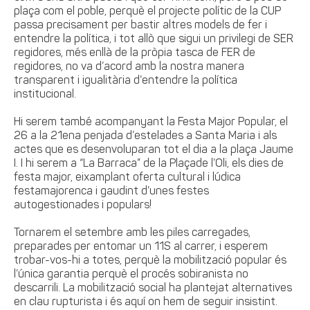
plaça com el poble, perquè el projecte polític de la CUP
passa precisament per bastir altres models de fer i
entendre la política, i tot allò que sigui un privilegi de SER
regidores, més enllà de la pròpia tasca de FER de
regidores, no va d’acord amb la nostra manera
transparent i igualitària d’entendre la política
institucional.
Hi serem també acompanyant la Festa Major Popular, el
26 a la 21ena penjada d’estelades a Santa Maria i als
actes que es desenvoluparan tot el dia a la plaça Jaume
I. I hi serem a “La Barraca” de la Plaçade l’Oli, els dies de
festa major, eixamplant oferta cultural i lúdica
festamajorenca i gaudint d’unes festes
autogestionades i populars!
Tornarem el setembre amb les piles carregades,
preparades per entomar un 11S al carrer, i esperem
trobar-vos-hi a totes, perquè la mobilització popular és
l’única garantia perquè el procés sobiranista no
descarrili. La mobilització social ha plantejat alternatives
en clau rupturista i és aquí on hem de seguir insistint.