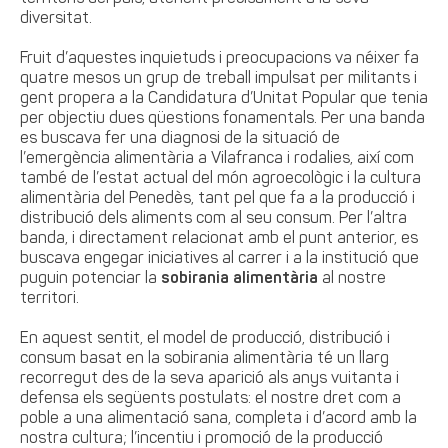
diversitat.
Fruit d’aquestes inquietuds i preocupacions va néixer fa
quatre mesos un grup de treball impulsat per militants i
gent propera a la Candidatura d’Unitat Popular que tenia
per objectiu dues qüestions fonamentals. Per una banda
es buscava fer una diagnosi de la situació de
l’emergència alimentària a Vilafranca i rodalies, així com
també de l’estat actual del món agroecològic i la cultura
alimentària del Penedès, tant pel que fa a la producció i
distribució dels aliments com al seu consum. Per l’altra
banda, i directament relacionat amb el punt anterior, es
buscava engegar iniciatives al carrer i a la institució que
puguin potenciar la
sobirania alimentària
al nostre
territori.
En aquest sentit, el model de producció, distribució i
consum basat en la sobirania alimentària té un llarg
recorregut des de la seva aparició als anys vuitanta i
defensa els següents postulats: el nostre dret com a
poble a una alimentació sana, completa i d’acord amb la
nostra cultura; l’incentiu i promoció de la producció