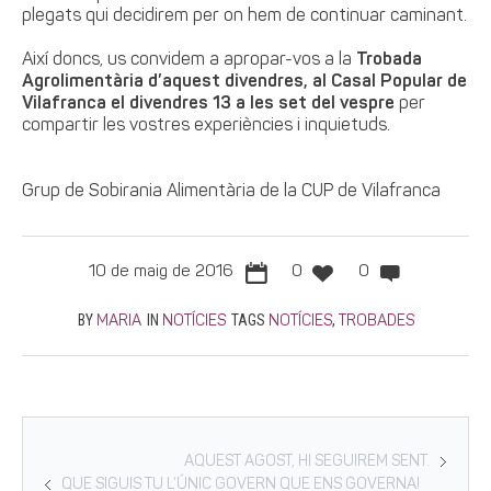
plegats qui decidirem per on hem de continuar caminant.
Així doncs, us convidem a apropar-vos a la
Trobada
Agrolimentària d’aquest divendres, al Casal Popular de
Vilafranca el divendres 13 a les set del vespre
per
compartir les vostres experiències i inquietuds.
Grup de Sobirania Alimentària de la CUP de Vilafranca
10 de maig de 2016
0
0
BY
IN
TAGS
,
MARIA
NOTÍCIES
NOTÍCIES
TROBADES
AQUEST AGOST, HI SEGUIREM SENT.
QUE SIGUIS TU L’ÚNIC GOVERN QUE ENS GOVERNA!