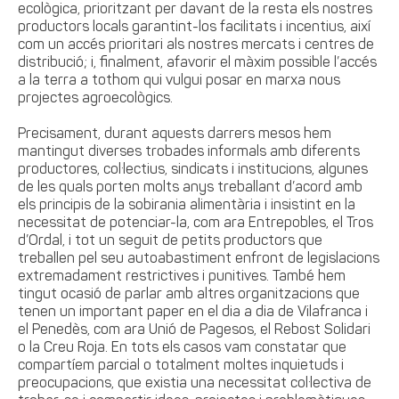
ecològica, prioritzant per davant de la resta els nostres
productors locals garantint-los facilitats i incentius, així
com un accés prioritari als nostres mercats i centres de
distribució; i, finalment, afavorir el màxim possible l’accés
a la terra a tothom qui vulgui posar en marxa nous
projectes agroecològics.
Precisament, durant aquests darrers mesos hem
mantingut diverses trobades informals amb diferents
productores, col·lectius, sindicats i institucions, algunes
de les quals porten molts anys treballant d’acord amb
els principis de la sobirania alimentària i insistint en la
necessitat de potenciar-la, com ara Entrepobles, el Tros
d’Ordal, i tot un seguit de petits productors que
treballen pel seu autoabastiment enfront de legislacions
extremadament restrictives i punitives. També hem
tingut ocasió de parlar amb altres organitzacions que
tenen un important paper en el dia a dia de Vilafranca i
el Penedès, com ara Unió de Pagesos, el Rebost Solidari
o la Creu Roja. En tots els casos vam constatar que
compartíem parcial o totalment moltes inquietuds i
preocupacions, que existia una necessitat col·lectiva de