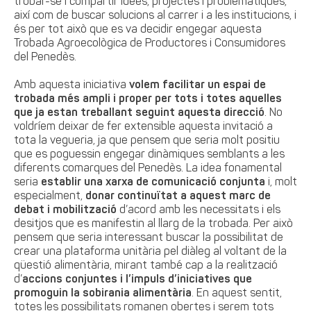
trobar-se i compartir idees, projectes i problemàtiques,
així com de buscar solucions al carrer i a les institucions, i
és per tot això que es va decidir engegar aquesta
Trobada Agroecològica de Productores i Consumidores
del Penedès.
Amb aquesta iniciativa
volem facilitar un espai de
trobada més ampli i proper per tots i totes aquelles
que ja estan treballant seguint aquesta direcció
. No
voldríem deixar de fer extensible aquesta invitació a
tota la vegueria, ja que pensem que seria molt positiu
que es poguessin engegar dinàmiques semblants a les
diferents comarques del Penedès. La idea fonamental
seria
establir una xarxa de comunicació conjunta
i, molt
especialment,
donar continuïtat a aquest marc de
debat i mobilització
d’acord amb les necessitats i els
desitjos que es manifestin al llarg de la trobada. Per això
pensem que seria interessant buscar la possibilitat de
crear una plataforma unitària pel diàleg al voltant de la
qüestió alimentària, mirant també cap a la realització
d’
accions conjuntes i l’impuls d’iniciatives que
promoguin la sobirania alimentària
. En aquest sentit,
totes les possibilitats romanen obertes i serem tots