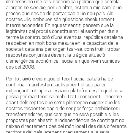
immersos en una crisi econòmica i política que sembla
allargar-se
sine die
, per un altra, estem a mig camí d’un
procés que ens ha de portar cap a un nou país. Als
nostres ulls, ambdues són qüestions absolutament
interrelacionades. En aquest sentit, pensem que la
legitimitat del procés constituent i el sentit per dur a
terme la construcció d’una eventual república catalana
resideixen en molt bona mesura en la capacitat de la
societat catalana per organitzar-se, construir i trobar
respostes conjuntes davant la tràgica situació
d’emergència econòmica i social en que vivim sumides
des del 2008.
Per tot això creiem que el teixit social català ha de
continuar manifestant activament el seu parer
mitjançant tot tipus d’espais i plataformes, la qual cosa
passa per mantenir-se mobilitzat i conscient. L’enorme
abast dels reptes que se’ns plantegen exigeix que les
nostres respostes hagin de ser per força ambicioses i
transformadores, quelcom que no serà possible si les
propostes per abastir la independència de contingut no
neixen directament des del món local i des dels diferents
territoris del país, atenent precisament a la seva