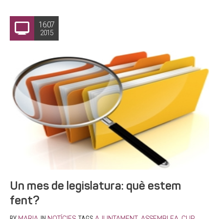
16.07
2015
Un mes de legislatura: què estem
fent?
BY
IN
TAGS
,
,