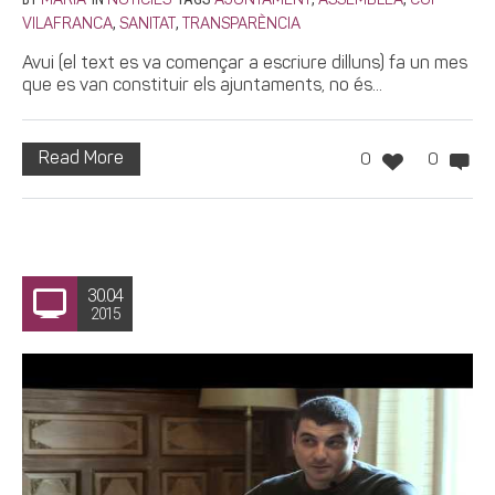
MARIA
NOTÍCIES
AJUNTAMENT
ASSEMBLEA
CUP
,
,
VILAFRANCA
SANITAT
TRANSPARÈNCIA
Avui (el text es va començar a escriure dilluns) fa un mes
que es van constituir els ajuntaments, no és...
Read More
0
0
30.04
2015