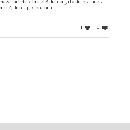
iava l’article sobre el 8 de març, dia de les dones
nuem”, dient que “ens hem...
1
0