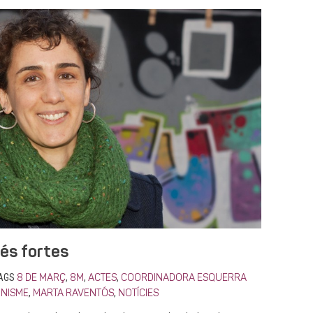
és fortes
AGS
,
,
,
8 DE MARÇ
8M
ACTES
COORDINADORA ESQUERRA
,
,
INISME
MARTA RAVENTÓS
NOTÍCIES