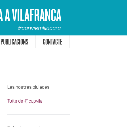
A A VILAFRANCA
#canviemlilacara
PUBLICACIONS
CONTACTE
Les nostres piulades
Tuits de @cupvila