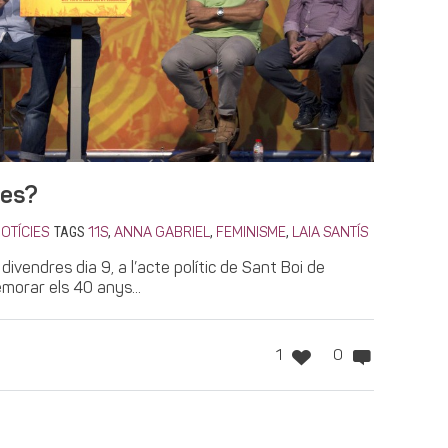
nes?
TAGS
,
,
,
OTÍCIES
11S
ANNA GABRIEL
FEMINISME
LAIA SANTÍS
divendres dia 9, a l’acte polític de Sant Boi de
orar els 40 anys...
1
0