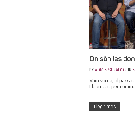
On són les do
BY
IN
ADMINISTRADOR
N
Vam veure, el passat 
Llobregat per commem
Llegir més