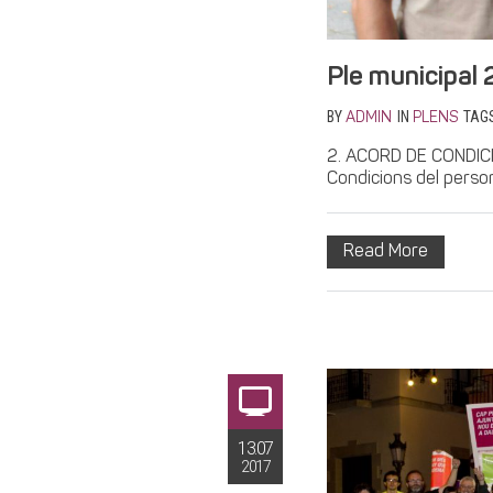
Ple municipal 
BY
IN
TAG
ADMIN
PLENS
2. ACORD DE CONDICI
Condicions del persona
Read More
13.07
2017