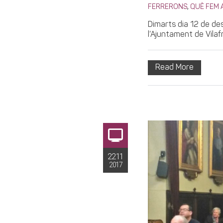
,
FERRERONS
QUÈ FEM 
Dimarts dia 12 de de
l’Ajuntament de Vilafr
Read More
22.11
2017