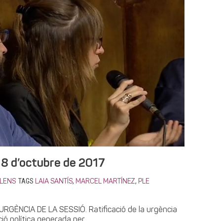
18 d’octubre de 2017
TAGS
,
,
LENS
LAIA SANTÍS
MARCEL MARTÍNEZ
PLE
 URGÈNCIA DE LA SESSIÓ. Ratificació de la urgència
ció política generada per...