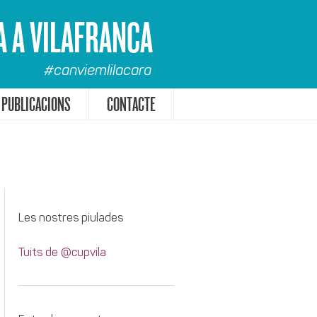
A A VILAFRANCA
#canviemlilacara
PUBLICACIONS
CONTACTE
Les nostres piulades
Tuits de @cupvila