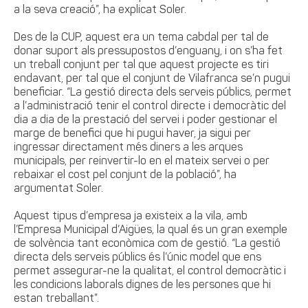
a la seva creació”, ha explicat Soler.
Des de la CUP, aquest era un tema cabdal per tal de
donar suport als pressupostos d’enguany, i on s’ha fet
un treball conjunt per tal que aquest projecte es tiri
endavant, per tal que el conjunt de Vilafranca se’n pugui
beneficiar. “La gestió directa dels serveis públics, permet
a l’administració tenir el control directe i democràtic del
dia a dia de la prestació del servei i poder gestionar el
marge de benefici que hi pugui haver, ja sigui per
ingressar directament més diners a les arques
municipals, per reinvertir-lo en el mateix servei o per
rebaixar el cost pel conjunt de la població”, ha
argumentat Soler.
Aquest tipus d’empresa ja existeix a la vila, amb
l’Empresa Municipal d’Aigües, la qual és un gran exemple
de solvència tant econòmica com de gestió. “La gestió
directa dels serveis públics és l’únic model que ens
permet assegurar-ne la qualitat, el control democràtic i
les condicions laborals dignes de les persones que hi
estan treballant”.