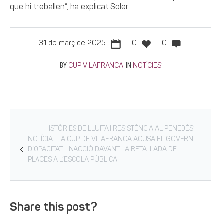
que hi treballen”, ha explicat Soler.
31 de març de 2025
0
0
BY
IN
CUP VILAFRANCA
NOTÍCIES
HISTÒRIES DE LLUITA I RESISTÈNCIA AL PENEDÈS
NOTÍCIA | LA CUP DE VILAFRANCA ACUSA EL GOVERN
D’OPACITAT I INACCIÓ DAVANT LA RETALLADA DE
PLACES A L’ESCOLA PÚBLICA
Share this post?