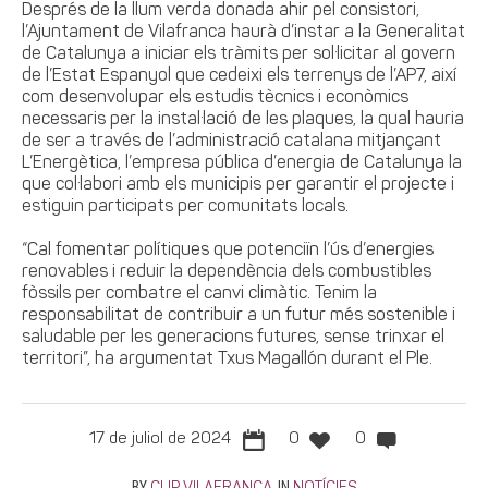
Després de la llum verda donada ahir pel consistori,
l’Ajuntament de Vilafranca haurà d’instar a la Generalitat
de Catalunya a iniciar els tràmits per sol·licitar al govern
de l’Estat Espanyol que cedeixi els terrenys de l’AP7, així
com desenvolupar els estudis tècnics i econòmics
necessaris per la instal·lació de les plaques, la qual hauria
de ser a través de l’administració catalana mitjançant
L’Energètica, l’empresa pública d’energia de Catalunya la
que col·labori amb els municipis per garantir el projecte i
estiguin participats per comunitats locals.
“Cal fomentar polítiques que potenciïn l’ús d’energies
renovables i reduir la dependència dels combustibles
fòssils per combatre el canvi climàtic. Tenim la
responsabilitat de contribuir a un futur més sostenible i
saludable per les generacions futures, sense trinxar el
territori”, ha argumentat Txus Magallón durant el Ple.
17 de juliol de 2024
0
0
BY
IN