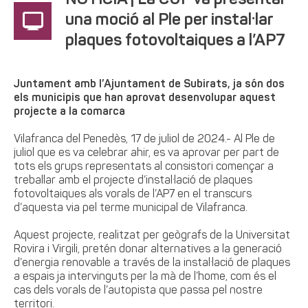
NOTÍCIA | La CUP va presentar
una moció al Ple per instal·lar
plaques fotovoltaiques a l’AP7
Juntament amb l’Ajuntament de Subirats, ja són dos
els municipis que han aprovat desenvolupar aquest
projecte a la comarca
Vilafranca del Penedès, 17 de juliol de 2024.- Al Ple de
juliol que es va celebrar ahir, es va aprovar per part de
tots els grups representats al consistori començar a
treballar amb el projecte d’instal·lació de plaques
fotovoltaiques als vorals de l’AP7 en el transcurs
d’aquesta via pel terme municipal de Vilafranca.
Aquest projecte, realitzat per geògrafs de la Universitat
Rovira i Virgili, pretén donar alternatives a la generació
d’energia renovable a través de la instal·lació de plaques
a espais ja intervinguts per la mà de l’home, com és el
cas dels vorals de l’autopista que passa pel nostre
territori.