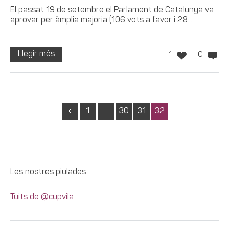
El passat 19 de setembre el Parlament de Catalunya va
aprovar per àmplia majoria (106 vots a favor i 28...
Llegir més
1
0
1
…
30
31
32
Les nostres piulades
Tuits de @cupvila