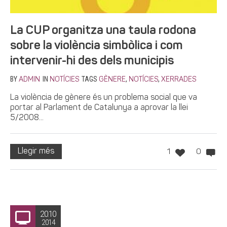
La CUP organitza una taula rodona
sobre la violència simbòlica i com
intervenir-hi des dels municipis
BY
IN
TAGS
,
,
ADMIN
NOTÍCIES
GÈNERE
NOTÍCIES
XERRADES
La violència de gènere és un problema social que va
portar al Parlament de Catalunya a aprovar la llei
5/2008...
Llegir més
1
0
20.10
2014