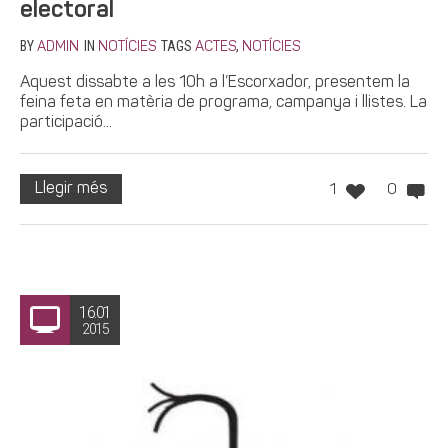
electoral
BY
IN
TAGS
,
ADMIN
NOTÍCIES
ACTES
NOTÍCIES
Aquest dissabte a les 10h a l’Escorxador, presentem la
feina feta en matèria de programa, campanya i llistes. La
participació...
Llegir més
1
0
16.01
2015