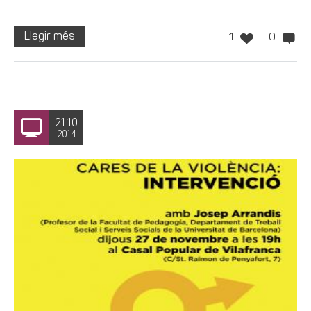
Llegir més
1
0
21.10
2014