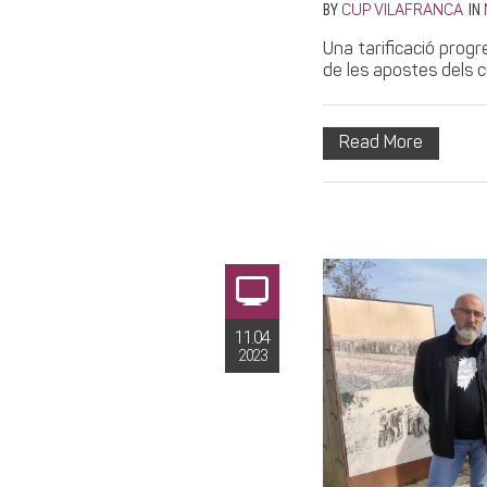
BY
IN
CUP VILAFRANCA
Una tarificació progr
de les apostes dels cu
Read More
11.04
2023