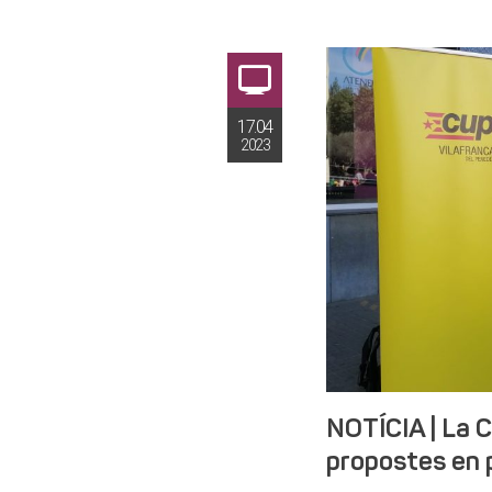
17.04
2023
NOTÍCIA | La C
propostes en p