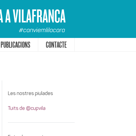
A A VILAFRANCA
#canviemlilacara
PUBLICACIONS
CONTACTE
Les nostres piulades
Tuits de @cupvila