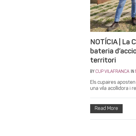
NOTÍCIA | La 
bateria d’acci
territori
BY
IN
CUP VILAFRANCA
Els cupaires aposten 
una vila acollidora i
Read More