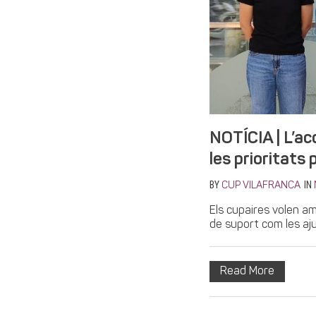
NOTÍCIA | L’ac
les prioritats 
BY
IN
CUP VILAFRANCA
Els cupaires volen am
de suport com les aju
Read More