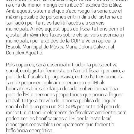
i a una de menor menys contribució”, explica González.
Amb aquest sistema el que s’aconseguiria seria que el
màxim possible de persones entrin dins del sistema de
tarifació i per tant es faciliti l’accés als serveis
municipals. A més aquest tipus de fiscalitat ens permet
ajustar al màxim les taxes sobre els serveis essencials i
municipals, i per això des de la CUP la volen aplicar a
l’Escola Municipal de Música Maria Dolors Calvet i al
Complex Aquàtic.
Pels cupaires, serà essencial introduir la perspectiva
social, ecologista i feminista en l’àmbit fiscal i per això, a
part de la fiscalitat progressiva, entre d’altres accions,
també proposen: aplicar un recàrrec de l’IBI als
habitatges buits de llarga durada; subvencionar una
part de l’IBI a persones propietàries que posin a lloguer
un habitatge a través de la borsa pública de lloguer
social o bé a un preu un 20-50% per sota del preu de
mercat; o introduir elements de fiscalitat ambiental com
poden ser les bonificacions a l’IBI per la instal·lació
d’energies renovables i equipaments que fomentin
l’eficiència energètica.