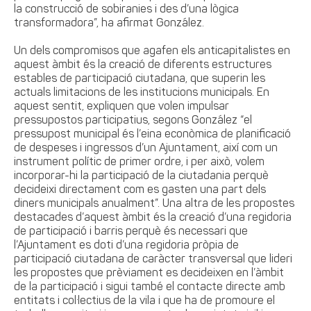
la construcció de sobiranies i des d’una lògica
transformadora”, ha afirmat González.
Un dels compromisos que agafen els anticapitalistes en
aquest àmbit és la creació de diferents estructures
estables de participació ciutadana, que superin les
actuals limitacions de les institucions municipals. En
aquest sentit, expliquen que volen impulsar
pressupostos participatius, segons González “el
pressupost municipal és l’eina econòmica de planificació
de despeses i ingressos d’un Ajuntament, així com un
instrument polític de primer ordre, i per això, volem
incorporar-hi la participació de la ciutadania perquè
decideixi directament com es gasten una part dels
diners municipals anualment”. Una altra de les propostes
destacades d’aquest àmbit és la creació d’una regidoria
de participació i barris perquè és necessari que
l’Ajuntament es doti d’una regidoria pròpia de
participació ciutadana de caràcter transversal
que lideri
les propostes que prèviament es decideixen en l’àmbit
de la participació i sigui també el contacte directe amb
entitats i col·lectius de la vila i que ha de promoure el