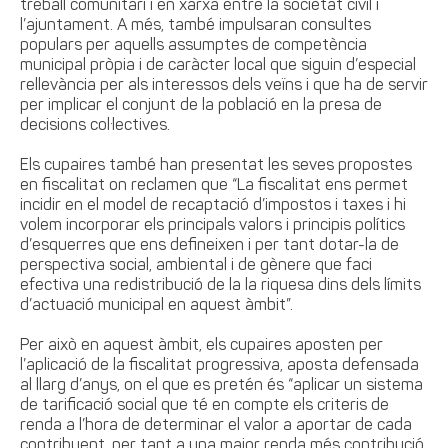
treball comunitari i en xarxa entre la societat civil i
l’ajuntament. A més, també impulsaran consultes
populars per aquells assumptes de competència
municipal pròpia i de caràcter local que siguin d’especial
rellevància per als interessos dels veïns i que ha de servir
per implicar el conjunt de la població en la presa de
decisions col·lectives
.
Els cupaires també han presentat les seves propostes
en fiscalitat on reclamen que “La fiscalitat ens permet
incidir en el model de recaptació d’impostos i taxes i hi
volem incorporar els principals valors i principis polítics
d’esquerres que ens defineixen i per tant dotar-la de
perspectiva social, ambiental i de gènere que faci
efectiva una redistribució de la la riquesa dins dels límits
d’actuació municipal en aquest àmbit”.
Per això en aquest àmbit, els cupaires aposten per
l’aplicació de la fiscalitat progressiva, aposta defensada
al llarg d’anys, on el que es pretén és “aplicar un sistema
de tarificació social que té en compte els criteris de
renda a l’hora de determinar el valor a aportar de cada
contribuent, per tant a una major renda més contribució,