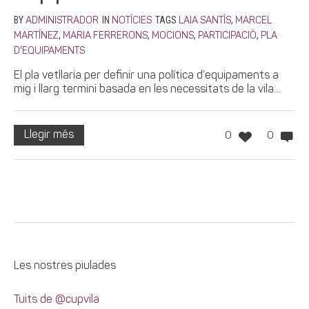
BY
IN
TAGS
,
ADMINISTRADOR
NOTÍCIES
LAIA SANTÍS
MARCEL
,
,
,
,
MARTÍNEZ
MARIA FERRERONS
MOCIONS
PARTICIPACIÓ
PLA
D'EQUIPAMENTS
El pla vetllaria per definir una política d’equipaments a
mig i llarg termini basada en les necessitats de la vila...
Llegir més
0
0
Les nostres piulades
Tuits de @cupvila