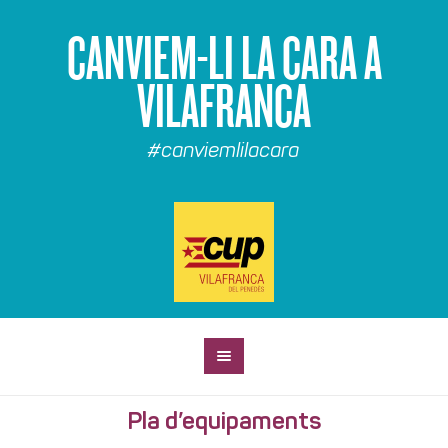
CANVIEM-LI LA CARA A
VILAFRANCA
#canviemlilacara
Pla d’equipaments