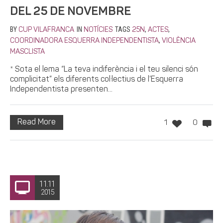
DEL 25 DE NOVEMBRE
BY
IN
TAGS
,
,
CUP VILAFRANCA
NOTÍCIES
25N
ACTES
,
COORDINADORA ESQUERRA INDEPENDENTISTA
VIOLÈNCIA
MASCLISTA
* Sota el lema “La teva indiferència i el teu silenci són
complicitat” els diferents col·lectius de l’Esquerra
Independentista presenten...
Read More
1
0
11.11
2015