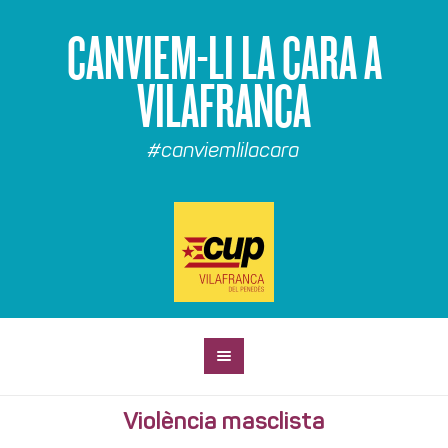
CANVIEM-LI LA CARA A
VILAFRANCA
#canviemlilacara
Violència masclista