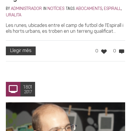
BY
IN
TAGS
,
,
ADMINISTRADOR
NOTÍCIES
ABOCAMENTS
ESPIRALL
URALITA
Les runes, ubicades entre el camp de futbol de l’Espirall i
els horts urbans, es troben en un terreny qualificat...
Llegir més
0
0
18.01
2017