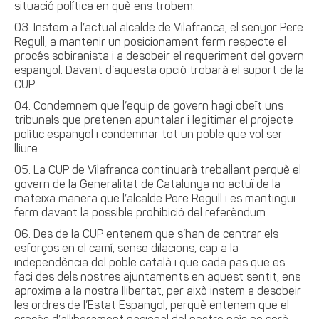
situació política en què ens trobem.
Instem a l’actual alcalde de Vilafranca, el senyor Pere
Regull, a mantenir un posicionament ferm respecte el
procés sobiranista i a desobeir el requeriment del govern
espanyol. Davant d’aquesta opció trobarà el suport de la
CUP.
Condemnem que l’equip de govern
hagi obeït uns
tribunals que pretenen apuntalar i legitimar el projecte
polític espanyol i condemnar tot un poble que vol ser
lliure.
La CUP de Vilafranca continuarà treballant perquè el
govern de la Generalitat de Catalunya no actuï de la
mateixa manera que l’alcalde Pere Regull i es mantingui
ferm davant la possible prohibició del referèndum.
Des de la CUP entenem que s’han de centrar els
esforços en el camí, sense dilacions, cap a la
independència del poble català i que cada pas que es
faci des dels nostres ajuntaments en aquest sentit, ens
aproxima a la nostra llibertat, per això instem a desobeir
les ordres de l’Estat Espanyol, perquè entenem que el