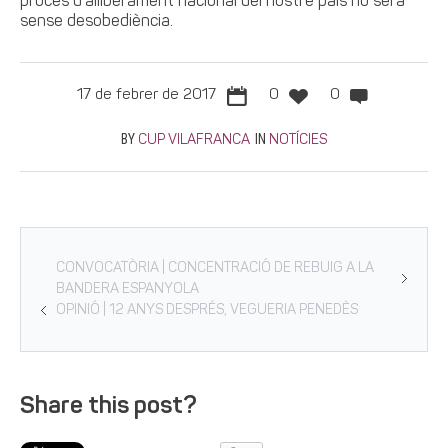
procés d’alliberament nacional del nostre país no serà
sense desobediència.
17 de febrer de 2017
0
0
BY
IN
CUP VILAFRANCA
NOTÍCIES
CONVOCATÒRIA | CONCENTRACIÓ DE REBUIG A LA
BANDERA ESPANYOLA
OPINIÓ | 12 ANYS DESPRÉS, VEGUERIA PENEDÈS
Share this post?