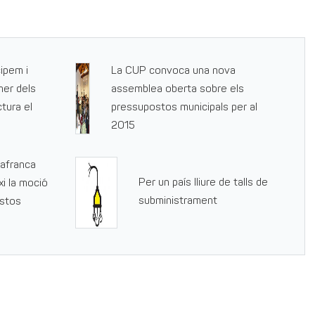
cipem i
La CUP convoca una nova
mer dels
assemblea oberta sobre els
tura el
pressupostos municipals per al
2015
lafranca
Per un país lliure de talls de
xi la moció
subministrament
stos