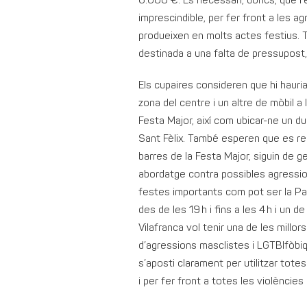
6.000 €. És necessari, doncs, que l’
imprescindible, per fer front a les 
produeixen en molts actes festius. 
destinada a una falta de pressupost, 
Els cupaires consideren que hi hauria 
zona del centre i un altre de mòbil a
Festa Major, així com ubicar-ne un du
Sant Fèlix. També esperen que es rea
barres de la Festa Major, siguin de g
abordatge contra possibles agression
festes importants com pot ser la Pat
des de les 19 h i fins a les 4 h i un 
Vilafranca vol tenir una de les millo
d’agressions masclistes i LGTBIfòbiq
s’aposti clarament per utilitzar totes
i per fer front a totes les violències