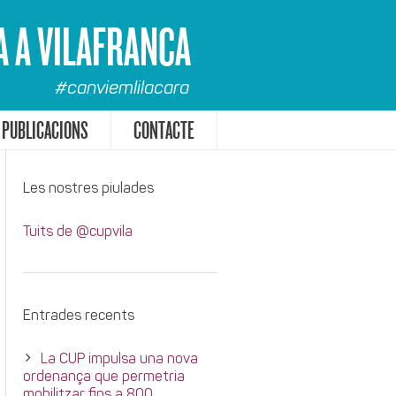
A A VILAFRANCA
#canviemlilacara
PUBLICACIONS
CONTACTE
Les nostres piulades
Tuits de @cupvila
Entrades recents
La CUP impulsa una nova
ordenança que permetria
mobilitzar fins a 800