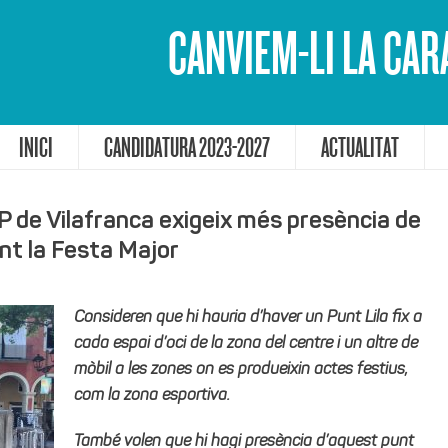
CANVIEM-LI LA CAR
INICI
CANDIDATURA 2023-2027
ACTUALITAT
P de Vilafranca exigeix més presència de
nt la Festa Major
Consideren que hi hauria d’haver un Punt Lila fix a
cada espai d’oci de la zona del centre i un altre de
mòbil a les zones on es produeixin actes festius,
com la zona esportiva.
També volen que hi hagi presència d’aquest punt