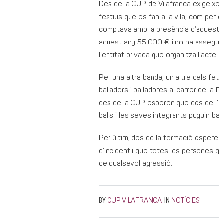
Des de la CUP de Vilafranca exigeixe
festius que es fan a la vila, com per
comptava amb la presència d’aquesta e
aquest any 55.000 € i no ha assegurat
l’entitat privada que organitza l’acte.
Per una altra banda, un altre dels f
balladors i balladores al carrer de l
des de la CUP esperen que des de l’
balls i les seves integrants puguin b
Per últim, des de la formació esper
d’incident i que totes les persones que
de qualsevol agressió.
BY
IN
CUP VILAFRANCA
NOTÍCIES