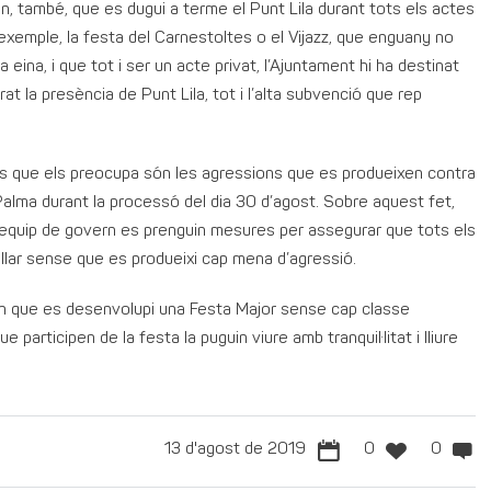
n, també, que es dugui a terme el Punt Lila durant tots els actes
 exemple, la festa del Carnestoltes o el Vijazz, que enguany no
ina, i que tot i ser un acte privat, l’Ajuntament hi ha destinat
 la presència de Punt Lila, tot i l’alta subvenció que rep
ets que els preocupa són les agressions que es produeixen contra
a Palma durant la processó del dia 30 d’agost. Sobre aquest fet,
equip de govern es prenguin mesures per assegurar que tots els
allar sense que es produeixi cap mena d’agressió.
en que es desenvolupi una Festa Major sense cap classe
 participen de la festa la puguin viure amb tranquil·litat i lliure
13 d'agost de 2019
0
0