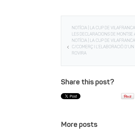
NOTÍCIA | LA CUP DE VILAFRANC
LES DECLARACIONS DE MONTSE 
NOTÍCIA | LA CUP DE VILAFRANC
C/COMERÇ I L’ELABORACIÓ D’UN 
ROVIRA
Share this post?
More posts