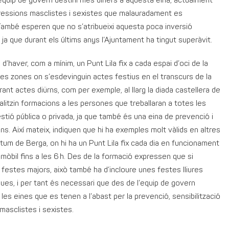
equip de govern destini més diners a aquesta eina, actualment
agressions masclistes i sexistes que malauradament es
També esperen que no s’atribueixi aquesta poca inversió
ja que durant els últims anys l’Ajuntament ha tingut superàvit.
d’haver, com a mínim, un Punt Lila fix a cada espai d’oci de la
 les zones on s’esdevinguin actes festius en el transcurs de la
rant actes diürns, com per exemple, al llarg la diada castellera de
litzin formacions a les persones que treballaran a totes les
estió pública o privada, ja que també és una eina de prevenció i
s. Així mateix, indiquen que hi ha exemples molt vàlids en altres
um de Berga, on hi ha un Punt Lila fix cada dia en funcionament
de mòbil fins a les 6 h. Des de la formació expressen que si
rs festes majors, això també ha d’incloure unes festes lliures
ues, i per tant és necessari que des de l’equip de govern
 les eines que es tenen a l’abast per la prevenció, sensibilització
 masclistes i sexistes.