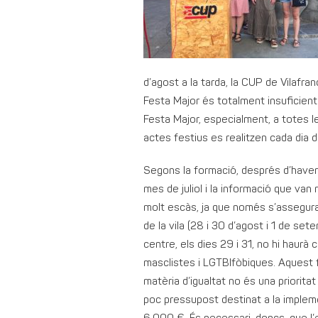
d’agost a la tarda, la CUP de Vilafra
Festa Major és totalment insuficient i
Festa Major, especialment, a totes le
actes festius es realitzen cada dia d
Segons la formació, després d’haver-
mes de juliol i la informació que van
molt escàs, ja que només s’assegura 
de la vila (28 i 30 d’agost i 1 de sete
centre, els dies 29 i 31, no hi haurà
masclistes i LGTBIfòbiques. Aquest f
matèria d’igualtat no és una prioritat
poc pressupost destinat a la impleme