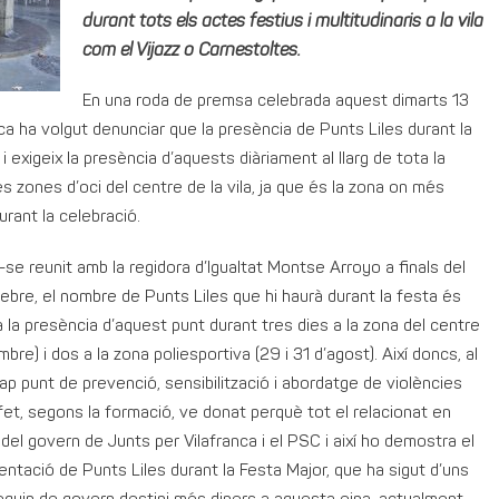
durant tots els actes festius i multitudinaris a la vila
com el Vijazz o Carnestoltes.
En una roda de premsa celebrada aquest dimarts 13
nca ha volgut denunciar que la presència de Punts Liles durant la
 exigeix la presència d’aquests diàriament al llarg de tota la
s zones d’oci del centre de la vila, ja que és la zona on més
urant la celebració.
se reunit amb la regidora d’Igualtat Montse Arroyo a finals del
 rebre, el nombre de Punts Liles que hi haurà durant la festa és
la presència d’aquest punt durant tres dies a la zona del centre
mbre) i dos a la zona poliesportiva (29 i 31 d’agost). Així doncs, al
 cap punt de prevenció, sensibilització i abordatge de violències
et, segons la formació, ve donat perquè tot el relacionat en
 del govern de Junts per Vilafranca i el PSC i així ho demostra el
ntació de Punts Liles durant la Festa Major, que ha sigut d’uns