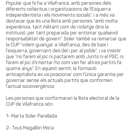
Popular que hi ha a Vilafranca, amb persones dels
diferents col·lectius i organitzacions de l’Esquerra
Independentista i els moviments socials”, i a més va
destacar que és una llista amb persones “amb molta
experiència, tant militant com de rodatge dins la
institució, per tant preparada per entomar qualsevol
responsabilitat de govern”. Soler també va remarcar que
la CUP “volem guanyar a Vilafranca, des de baix i
l’esquerra, governant des del i per al poble”, i va insistir
que “no farem el joc ni pactarem amb Junts ni el PSC, ni
farem el joc d’intentar-ho com van fer altres partits fa
quatre anys”. En aquest sentit, la formació
anticapitalista es va posicionar com l’única garantia per
governar sense els actuals partits que conformen
l’actual sociovergència.
Les persones que conformaran la llista electoral de la
CUP de Vilafranca són:
1- Marta Soler Parellada
2- Txus Magallón Mora