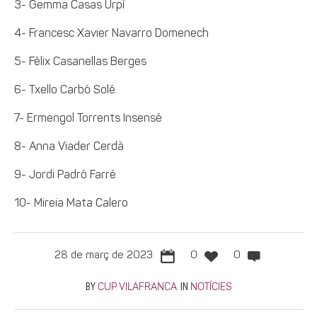
3- Gemma Casas Urpí
4- Francesc Xavier Navarro Domenech
5- Fèlix Casanellas Berges
6- Txello Carbó Solé
7- Ermengol Torrents Insensé
8- Anna Viader Cerdà
9- Jordi Padró Farré
10- Mireia Mata Calero
28 de març de 2023
0
0
BY
IN
CUP VILAFRANCA
NOTÍCIES