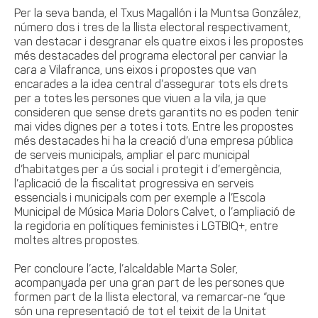
Per la seva banda, el Txus Magallón i la Muntsa González,
número dos i tres de la llista electoral respectivament,
van destacar i desgranar els quatre eixos i les propostes
més destacades del programa electoral per canviar la
cara a Vilafranca, uns eixos i propostes que van
encarades a la idea central d’assegurar tots els drets
per a totes les persones que viuen a la vila, ja que
consideren que sense drets garantits no es poden tenir
mai vides dignes per a totes i tots. Entre les propostes
més destacades hi ha la creació d’una empresa pública
de serveis municipals, ampliar el parc municipal
d’habitatges per a ús social i protegit i d’emergència,
l’aplicació de la fiscalitat progressiva en serveis
essencials i municipals com per exemple a l’Escola
Municipal de Música Maria Dolors Calvet, o l’ampliació de
la regidoria en polítiques feministes i LGTBIQ+, entre
moltes altres propostes.
Per concloure l’acte, l’alcaldable Marta Soler,
acompanyada per una gran part de les persones que
formen part de la llista electoral, va remarcar-ne “que
són una representació de tot el teixit de la Unitat