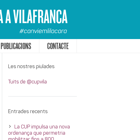
A A VILAFRANCA
#canviemlilacara
PUBLICACIONS
CONTACTE
Les nostres piulades
Tuits de @cupvila
Entrades recents
La CUP impulsa una nova
ordenança que permetria
mobilitzar fins a 800