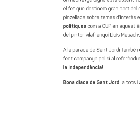
un habitatge digne està essent v
el fet que destinem gran part del 
pinzellada sobre temes d’interès 
polítiques
com a CUP en aquest àm
del pintor vilafranquí Lluís Masachs
A la parada de Sant Jordi també 
fent campanya pel sí al referèndum i
la independència!
Bona diada de Sant Jordi
a tots i 