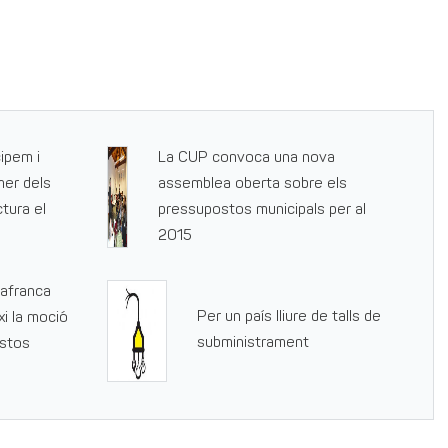
cipem i
La CUP convoca una nova
mer dels
assemblea oberta sobre els
tura el
pressupostos municipals per al
2015
lafranca
Per un país lliure de talls de
xi la moció
subministrament
stos