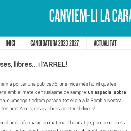
CANVIEM-LI LA CAR
INICI
CANDIDATURA 2023-2027
ACTUALITAT
ses, llibres… i l’ARREL!
nem a portar una publicació, una mica més humil que les
ò feta amb el mateix entusiasme de sempre:
un especial sobre
 una, diumenge tindrem parada tot el dia a la Rambla Nostra
s amb Arrels, roses, llibres i material divers!
sual amb informació en matèria d’habitatge, perquè el dret a