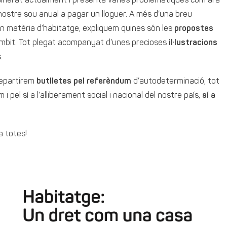
ulnerat actualment i presenta vàries problemàtiques com ara
nostre sou anual a pagar un lloguer. A més d’una breu
en matèria d’habitatge, expliquem quines són les
propostes
bit. Tot plegat acompanyat d’unes precioses
il·lustracions
.
repartirem
butlletes pel referèndum
d’autodeterminació, tot
 pel sí a l’alliberament social i nacional del nostre país,
sí a
a totes!