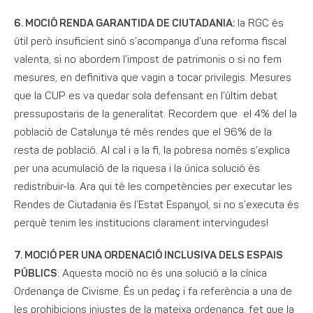
6. MOCIÓ RENDA GARANTIDA DE CIUTADANIA:
la RGC és
útil però insuficient sinó s’acompanya d’una reforma fiscal
valenta, si no abordem l’impost de patrimonis o si no fem
mesures, en definitiva que vagin a tocar privilegis. Mesures
que la CUP es va quedar sola defensant en l’últim debat
pressupostaris de la generalitat. Recordem que el 4% del la
població de Catalunya té més rendes que el 96% de la
resta de població. Al cal i a la fi, la pobresa només s’explica
per una acumulació de la riquesa i la única solució és
redistrib
uir-la.
Ara qui té les competències per executar les
Rendes de Ciutadania és l’Estat Espanyol, si no s’executa és
perquè tenim les institucions clarament intervingudes!
7. MOCIÓ PER UNA ORDENACIÓ INCLUSIVA DELS ESPAIS
PÚBLICS
: Aquesta moció no és una solució a la cínica
Ordenança de Civisme. És un pedaç i fa referència a una de
les prohibicions injustes de la mateixa ordenança, fet que la