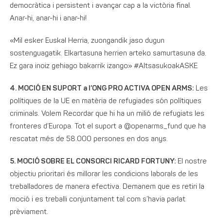
democràtica i persistent i avançar cap a la victòria final.
Anar-hi, anar-hi i anar-hi!
«Mil esker Euskal Herria, zuongandik jaso dugun
sostenguagatik. Elkartasuna herrien arteko samurtasuna da.
Ez gara inoiz gehiago bakarrik izango»
#AltsasukoakASKE
4. MOCIÓ EN SUPORT a l’ONG PRO ACTIVA OPEN ARMS:
Les
polítiques de la UE en matèria de refugiades són polítiques
criminals. Volem Recordar que hi ha un milió de refugiats les
fronteres d’Europa. Tot el suport a
@openarms_fund
que ha
rescatat més de 58.000 persones en dos anys.
5. MOCIÓ SOBRE EL CONSORCI RICARD FORTUNY:
El nostre
objectiu prioritari és millorar les condicions laborals de les
treballadores de manera efectiva. Demanem que es retiri la
moció i es treballi conjuntament tal com s’havia parlat
prèviament.