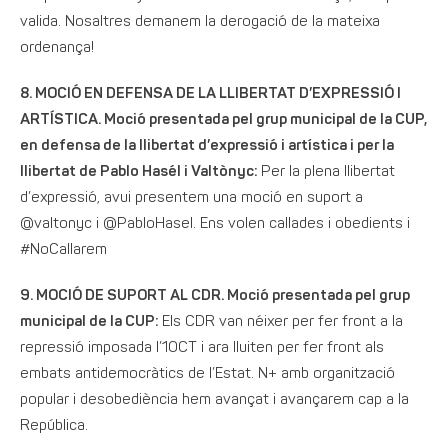
valida. Nosaltres demanem la derogació de la mateixa
ordenança!
8. MOCIÓ EN DEFENSA DE LA LLIBERTAT D’EXPRESSIÓ I
ARTÍSTICA. Moció presentada pel grup municipal de la CUP,
en defensa de la llibertat d’expressió i artística i per la
llibertat de Pablo Hasél i Valtònyc:
Per la plena llibertat
d’expressió, avui presentem una moció en suport a
@valtonyc
i
@PabloHasel
. Ens volen callades i obedients i
#NoCallarem
9. MOCIÓ DE SUPORT AL CDR. Moció presentada pel grup
municipal de la CUP:
Els CDR van néixer per fer front a la
repressió imposada l’1OCT i ara lluiten per fer front als
embats antidemocràtics de l’Estat. N+ amb organització
popular i desobediència hem avançat i avançarem cap a la
República.