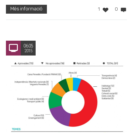
Més informació
1
0
06.05
2015