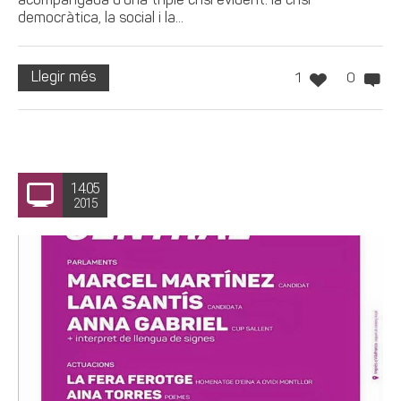
acompanyada d’una triple crisi evident: la crisi
democràtica, la social i la...
Llegir més
1
0
14.05
2015