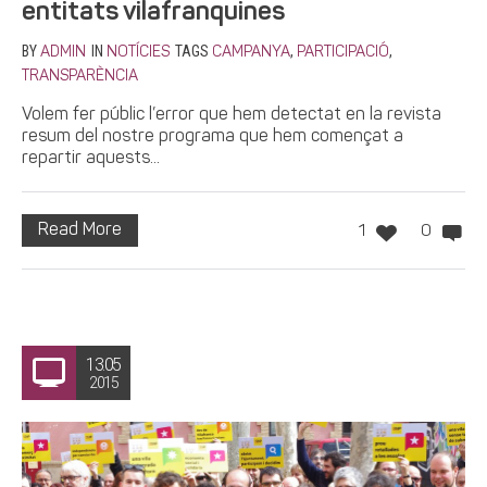
entitats vilafranquines
BY
IN
TAGS
,
,
ADMIN
NOTÍCIES
CAMPANYA
PARTICIPACIÓ
TRANSPARÈNCIA
Volem fer públic l’error que hem detectat en la revista
resum del nostre programa que hem començat a
repartir aquests...
Read More
1
0
13.05
2015