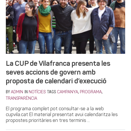
La CUP de Vilafranca presenta les
seves accions de govern amb
proposta de calendari d’execució
BY
IN
TAGS
,
,
ADMIN
NOTÍCIES
CAMPANYA
PROGRAMA
TRANSPARÈNCIA
El programa complet pot consultar-se a la web
cupvila.cat El material presentat avui calendaritza les
propostes prioritàries en tres terminis ...