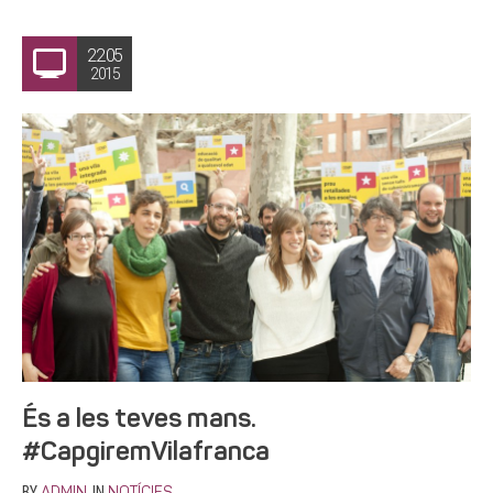
22.05
2015
És a les teves mans.
#CapgiremVilafranca
BY
IN