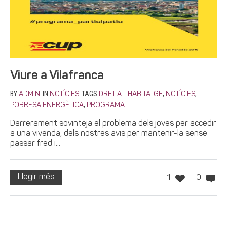
Viure a Vilafranca
BY
IN
TAGS
,
,
ADMIN
NOTÍCIES
DRET A L'HABITATGE
NOTÍCIES
,
POBRESA ENERGÈTICA
PROGRAMA
Darrerament sovinteja el problema dels joves per accedir
a una vivenda, dels nostres avis per mantenir-la sense
passar fred i...
Llegir més
1
0