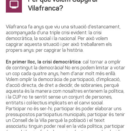
Per què volem Capgirar
Vilafranca?
Vilafranca fa anys que viu una situació d’estancament,
acompanyada d’una triple crisi evident: la crisi
democràtica, la social i la nacional. Per això volem
capgirar aquesta situació i per això treballarem els
propers anys: per capgirar la història.
En primer lloc, la crisi democràtica
: cal tornar a omplir
de contingut la democràcia! No ens podem limitar a votar
un cop cada quatre anys; hem d’anar molt més enllà.
Volem omplir la democràcia de participació, d’implicació,
d’acció directa, de dret a decidir, de sobiranies, perquè
aquesta és la manera com nosaltres entenem la política,
i la CUP no te sentit sense un conjunt de persones,
entitats i col•lectius implicats en el canvi social.
Participar no és ser-hi; participar és poder elaborar uns
pressupostos participatius municipals; participar és tenir
un Consell de la Vila perquè la població i el teixit
associatiu tinguin poder real en la vida política; participar