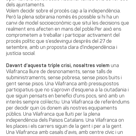
dels ajuntaments.
Volem decidir sobre el procés cap a la independència.
Però la plena sobirania només és possible si hi ha un
canvi de model socioeconòmic que situï les decisions que
realment ens afecten en mans del poble.Per això ens
comprometem a treballar i participar activament del
procés polític que s’esdevingui després del 27 de
setembre, amb un proposta clara d’independència i
justícia social.
Davant d’aquesta tríple crisi, nosaltres volem
una
Vilafranca lliure de desnonaments, sense talls de
subministraments, sense pobresa, sense pisos buits i
gent sense pisos. Una Vilafranca amb pressupostos
participatius que no s’aprovin d’esquena a la ciutadania i
que siguin pensats en benefici d’uns pocs, sinó amb un
interès sempre col•lectiu. Una Vilafranca de referèndums
per decidir quin ús donem als nostres equipaments
públics. Una Vilafranca que lluiti per la plena
independència dels Països Catalans. Una Vilafranca on
les places i els carrers siguin de la gent i per a la gent.
Una Vilafranca amb casals d’avis, amb centre cívic i un