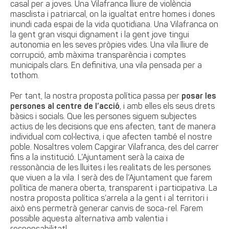
casal per a joves. Una Vilafranca lliure de violència
masclista i patriarcal, on la igualtat entre homes i dones
inundi cada espai de la vida quotidiana. Una Vilafranca on
la gent gran visqui dignament i la gent jove tingui
autonomia en les seves pròpies vides. Una vila lliure de
corrupció, amb màxima transparència i comptes
municipals clars. En definitiva, una vila pensada per a
tothom.
Per tant, la nostra proposta política passa per
posar les
persones al centre de l’acció
, i amb elles els seus drets
bàsics i socials. Que les persones siguem subjectes
actius de les decisions que ens afecten, tant de manera
individual com col•lectiva, i que afecten també el nostre
poble. Nosaltres volem Capgirar Vilafranca, des del carrer
fins a la institució. L’Ajuntament serà la caixa de
ressonància de les lluites i les realitats de les persones
que viuen a la vila. I serà des de l’Ajuntament que farem
política de manera oberta, transparent i participativa. La
nostra proposta política s’arrela a la gent i al territori i
això ens permetrà generar canvis de soca-rel. Farem
possible aquesta alternativa amb valentia i