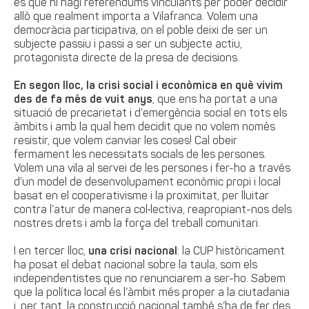
és que hi hagi referèndums vinculants per poder decidir
allò que realment importa a Vilafranca. Volem una
democràcia participativa, on el poble deixi de ser un
subjecte passiu i passi a ser un subjecte actiu,
protagonista directe de la presa de decisions.
En segon lloc, la crisi social i econòmica en què vivim
des de fa més de vuit anys
, que ens ha portat a una
situació de precarietat i d’emergència social en tots els
àmbits i amb la qual hem decidit que no volem només
resistir, que volem canviar les coses! Cal obeir
fermament les necessitats socials de les persones.
Volem una vila al servei de les persones i fer-ho a través
d’un model de desenvolupament econòmic propi i local
basat en el cooperativisme i la proximitat, per lluitar
contra l’atur de manera col•lectiva, reapropiant-nos dels
nostres drets i amb la força del treball comunitari.
I en tercer lloc,
una crisi nacional
: la CUP històricament
ha posat el debat nacional sobre la taula, som els
independentistes que no renunciarem a ser-ho. Sabem
que la política local és l’àmbit més proper a la ciutadania
i, per tant, la construcció nacional també s’ha de fer des