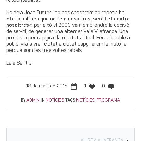
responsabilitat!
Ho deia Joan Fuster i no ens cansarem de repetir-ho:
«
Tota política que no fem nosaltres, serà fet contra
nosaltres
«, per això el 2003 vam emprendre la decisió
de ser-hi, de generar una alternativa a Vilafranca. Una
proposta per capgirar la realitat actual. Perquè poble a
poble, vila a vila i ciutat a ciutat capgirarem la història,
perquè som les tres voltes rebels!
Laia Santis
18 de maig de 2015
1
0
BY
IN
TAGS
,
ADMIN
NOTÍCIES
NOTÍCIES
PROGRAMA
VIURE A VILAFRANCA