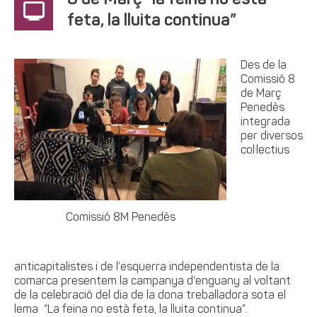
8 de Març “la feina no està
feta, la lluita continua”
Des de la
Comissió 8
de Març
Penedès
integrada
per diversos
col·lectius
Comissió 8M Penedès
anticapitalistes i de l’esquerra independentista de la
comarca presentem la campanya d’enguany al voltant
de la celebració del dia de la dona treballadora sota el
lema “La feina no està feta, la lluita continua”.