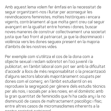
Amb aquest lema volem fer èmfasi en la necessitat de
seguir organitzant-nos i lluitar per aconseguir les
reivindicacions feministes, moltes històriques i encara
vigents, contràriament al que molta gent creu cal seguir
avançant en la igualtat entre homes i dones, buscar
noves maneres de construir col·lectivament una societat
justa que faci front al patriarcat, ja que la discriminació i
violència vers les dones segueix present en la majoria
d’àmbits de les nostres vides.
Per exemple com s’utilitza el cos de la dona com a
objecte sexual i reclam sobretot en l’oci juvenil i la
publicitat; en l’àmbit laboral com pot ser amb la dificultat
d’accedir a llocs de més responsabilitat o la precarització
d’alguns sectors laborals majoritàriament ocupats per
dones com el comerç; en l’àmbit estudiantil on es
reprodueix la segregació per gènere dels estudis tècnics
per als nois, i socials per a les noies; en el domèstic amb
la gran quantitat de feminicidis que hi ha cada any i la no
disminució de casos de maltractament psicològic i físic;
entre altres casos de micromasclismes inherents a la