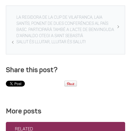
LA REGIDORA DE LA CUP DE VILAFRANCA, LAIA
SANTÍS, PONENT DE DUES CONFERÈNCIES AL PAÍS
BASC. PARTICIPARÀ TAMBÉ A L’ACTE DE BENVINGUDA
D’ARNALDO OTEGI A SANT SEBASTIÀ
SALUT ÉS LLUITAR, LLUITAR ÉS SALUT!
Share this post?
More posts
RELATED