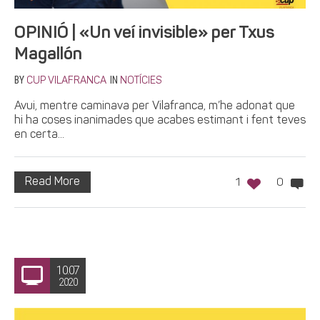
OPINIÓ | «Un veí invisible» per Txus
Magallón
BY
IN
CUP VILAFRANCA
NOTÍCIES
Avui, mentre caminava per Vilafranca, m’he adonat que
hi ha coses inanimades que acabes estimant i fent teves
en certa...
Read More
1
0
10.07
2020