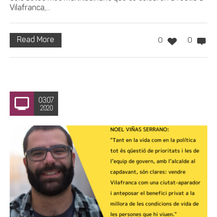
Vilafranca,...
Read More
0
0
03.07
2020