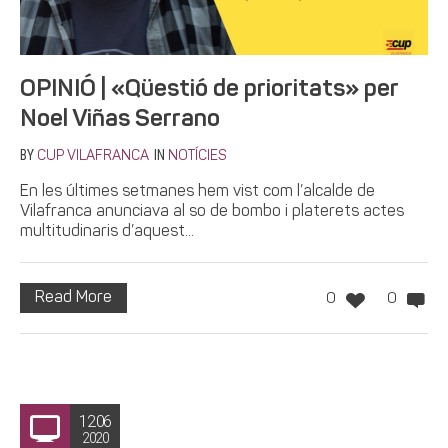
OPINIÓ | «Qüestió de prioritats» per
Noel Viñas Serrano
BY
IN
CUP VILAFRANCA
NOTÍCIES
En les últimes setmanes hem vist com l’alcalde de
Vilafranca anunciava al so de bombo i platerets actes
multitudinaris d’aquest...
Read More
0
0
12.06
2020