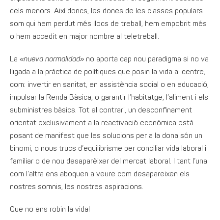
dels menors. Així doncs, les dones de les classes populars
som qui hem perdut més llocs de treball, hem empobrit més
o hem accedit en major nombre al teletreball.
La
«nueva normalidad»
no aporta cap nou paradigma si no va
lligada a la pràctica de polítiques que posin la vida al centre,
com: invertir en sanitat, en assistència social o en educació,
impulsar la Renda Bàsica, o garantir l’habitatge, l’aliment i els
subministres bàsics. Tot el contrari, un desconfinament
orientat exclusivament a la reactivació econòmica està
posant de manifest que les solucions per a la dona són un
binomi, o nous trucs d’equilibrisme per conciliar vida laboral i
familiar o de nou desaparèixer del mercat laboral. I tant l’una
com l’altra ens aboquen a veure com desapareixen els
nostres somnis, les nostres aspiracions.
Que no ens robin la vida!