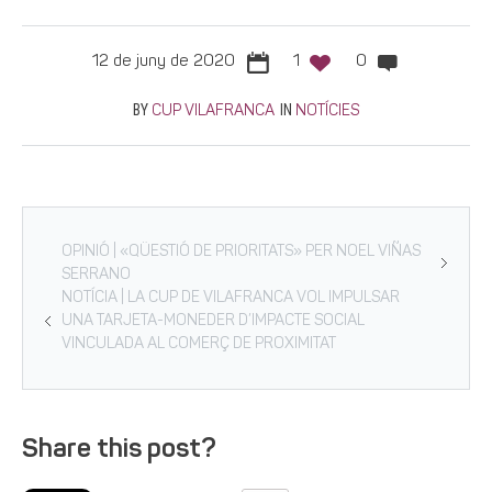
12 de juny de 2020
1
0
BY
IN
CUP VILAFRANCA
NOTÍCIES
OPINIÓ | «QÜESTIÓ DE PRIORITATS» PER NOEL VIÑAS
SERRANO
NOTÍCIA | LA CUP DE VILAFRANCA VOL IMPULSAR
UNA TARJETA-MONEDER D’IMPACTE SOCIAL
VINCULADA AL COMERÇ DE PROXIMITAT
Share this post?