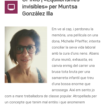
OPINIÓ | «Equilibrismes
invisibles» per Muntsa
González Illa
Em ve al cap, i perdoneu la
memòria, una pel·lícula on una
dona, Michelle Pfeiffer, intenta
conciliar la seva vida laboral
amb la cura d’uns nens. Abans
d’una reunió, exhausta, es
canvia enmig del carrer una
brusa tota bruta per una
samarreta infantil que treu
d’una bossa enorme que
arrossega. Així em sento jo
com a mare treballadora de classe popular. Atropellada per
un concepte que tenim mal entès i que anomenem