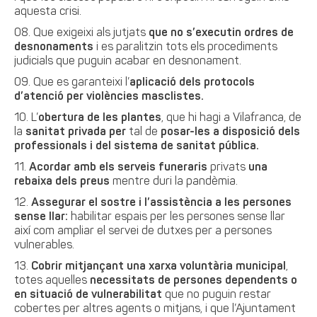
aquesta crisi.
Que exigeixi als jutjats
que no s’executin ordres de
desnonaments
i es paralitzin tots els procediments
judicials que puguin acabar en desnonament.
Que es garanteixi l’
aplicació dels protocols
d’atenció per violències masclistes.
L’
obertura de les plantes
, que hi hagi a Vilafranca, de
la
sanitat privada
per
tal de
posar-les
a disposició dels
professionals i del sistema de sanitat pública.
Acordar amb els serveis funeraris
privats
una
rebaixa
dels preus
mentre duri la pandèmia.
Assegurar el sostre i l’assistència a les persones
sense llar:
habilitar espais per les persones sense llar
així com ampliar el servei de dutxes per a persones
vulnerables.
Cobrir mitjançant una xarxa voluntària municipal
,
totes aquelles
necessitats de persones dependents o
en situació de vulnerabilitat
que no puguin restar
cobertes per altres agents o mitjans, i que l’Ajuntament