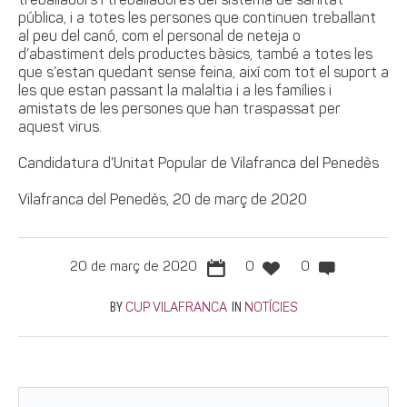
treballadors i treballadores del sistema de sanitat
pública, i a totes les persones que continuen treballant
al peu del canó, com el personal de neteja o
d’abastiment dels productes bàsics, també a totes les
que s’estan quedant sense feina, així com tot el suport a
les que estan passant la malaltia i a les famílies i
amistats de les persones que han traspassat per
aquest virus.
Candidatura d’Unitat Popular de Vilafranca del Penedès
Vilafranca del Penedès, 20 de març de 2020
20 de març de 2020
0
0
BY
IN
CUP VILAFRANCA
NOTÍCIES