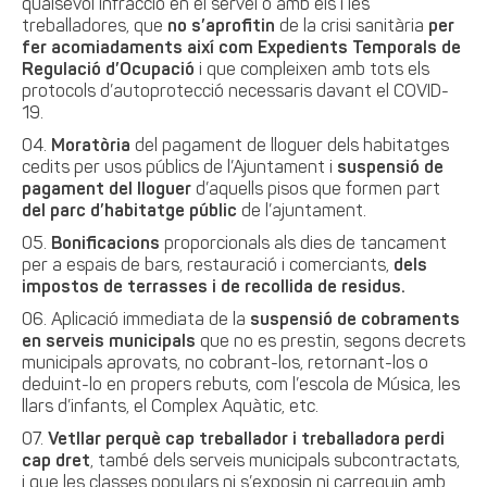
qualsevol infracció en el servei o amb els i les
treballadores, que
no s’aprofitin
de la crisi sanitària
per
fer acomiadaments així com Expedients Temporals de
Regulació d’Ocupació
i que compleixen amb tots els
protocols d’autoprotecció necessaris davant el COVID-
19.
Moratòria
del pagament de lloguer dels habitatges
cedits per usos públics de l’Ajuntament i
suspensió de
pagament del lloguer
d’aquells pisos que formen part
del parc d’habitatge públic
de l’ajuntament.
Bonificacions
proporcionals als dies de tancament
per a espais de bars, restauració i comerciants,
dels
impostos de terrasses i de recollida de residus.
Aplicació immediata de la
suspensió de cobraments
en serveis municipals
que no es prestin, segons decrets
municipals aprovats, no cobrant-los, retornant-los o
deduint-lo en propers rebuts, com l’escola de Música, les
llars d’infants, el Complex Aquàtic, etc.
Vetllar perquè cap treballador i treballadora perdi
cap dret
, també dels serveis municipals subcontractats,
i que les classes populars ni s’exposin ni carreguin amb