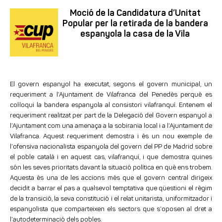
Moció de la Candidatura d’Unitat
Popular per la retirada de la bandera
espanyola la casa de la Vila
El govern espanyol ha executat, segons el govern municipal, un
requeriment a l’Ajuntament de Vilafranca del Penedès perquè es
col·loqui la bandera espanyola al consistori vilafranquí. Entenem el
requeriment realitzat per part de la Delegació del Govern espanyol a
l’Ajuntament com una amenaça a la sobirania local i a l’Ajuntament de
Vilafranca. Aquest requeriment demostra i és un nou exemple de
l’ofensiva nacionalista espanyola del govern del PP de Madrid sobre
el poble català i en aquest cas, vilafranquí, i que demostra quines
són les seves prioritats davant la situació política en què ens trobem.
Aquesta és una de les accions més que el govern central dirigeix
decidit a barrar el pas a qualsevol temptativa que qüestioni el règim
de la transició, la seva constitució i el relat unitarista, uniformitzador i
espanyolista que comparteixen els sectors que s’oposen al dret a
l’autodeterminació dels pobles.