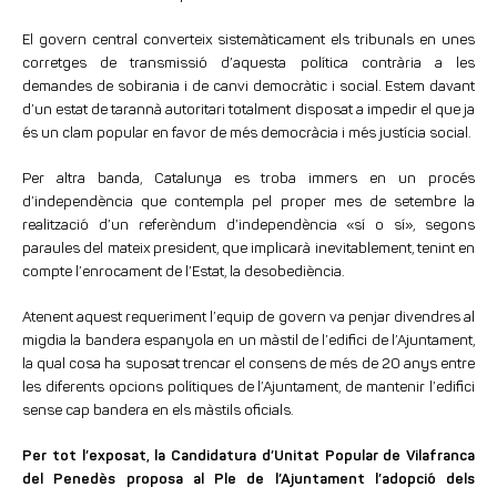
El govern central converteix sistemàticament els tribunals en unes
corretges de transmissió d’aquesta política contrària a les
demandes de sobirania i de canvi democràtic i social. Estem davant
d’un estat de tarannà autoritari totalment disposat a impedir el que ja
és un clam popular en favor de més democràcia i més justícia social.
Per altra banda, Catalunya es troba immers en un procés
d’independència que contempla pel proper mes de setembre la
realització d’un referèndum d’independència «sí o sí», segons
paraules del mateix president, que implicarà inevitablement, tenint en
compte l’enrocament de l’Estat, la desobediència.
Atenent aquest requeriment l’equip de govern va penjar divendres al
migdia la bandera espanyola en un màstil de l’edifici de l’Ajuntament,
la qual cosa ha suposat trencar el consens de més de 20 anys entre
les diferents opcions polítiques de l’Ajuntament, de mantenir l’edifici
sense cap bandera en els màstils oficials.
Per tot l’exposat, la Candidatura d’Unitat Popular de Vilafranca
del Penedès proposa al Ple de l’Ajuntament l’adopció dels