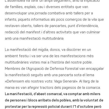
L’assemblea va tenir un ampli seguiment, amb la implicació
de famílies, esplais, cau i diverses entitats que van
desenvolupar una jornada combativa amb tallers per a
infants, piquets informatius als pocs comerços de la vila que
restaven oberts, tallers de pancartes, punt d’intendència,
redacció del manifest i d’altres activitats que van culminar
amb una manifestació multitudinària.
La manifestació del migdia, doncs, va discórrer en un
ambient festiu i va ser una de les manifestacions més
multitudinàries vistes mai a l’història del nostre poble.
Membres de l’Agrupació de Defensa Forestal van encapçalar
la manifestació seguits amb una pancarta sota el lema
«Defensem els nostres vots: Vaga General». Al llarg de la
marxa es van afeginr tractors dels pagesos de la comarca.
La manifestació, d’abast comarcal, va comptar amb milers
de persones i blocs arribats dels pobles, amb la voluntat de
protestar per la repressió policial durant l’1 d’octubre però