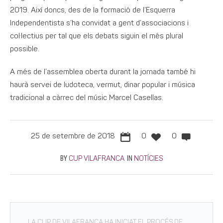
2019. Així doncs, des de la formació de l’Esquerra
Independentista s’ha convidat a gent d’associacions i
col·lectius per tal que els debats siguin el més plural
possible.
A més de l’assemblea oberta durant la jornada també hi
haurà servei de ludoteca, vermut, dinar popular i música
tradicional a càrrec del músic Marcel Casellas.
25 de setembre de 2018
0
0
BY
IN
CUP VILAFRANCA
NOTÍCIES
LA CUP DE VILAFRANCA HA INICIAT EL PROCÉS DE