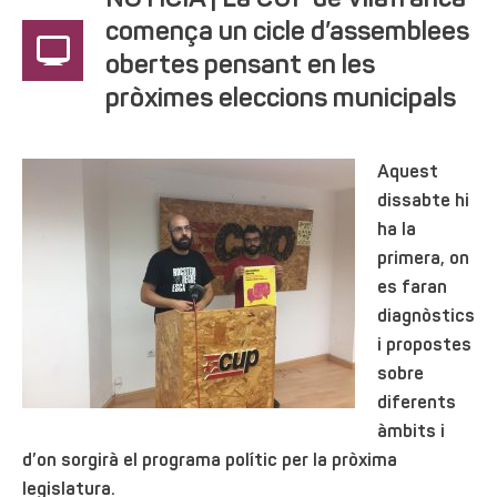
NOTÍCIA | La CUP de Vilafranca
comença un cicle d’assemblees
obertes pensant en les
pròximes eleccions municipals
Aquest
dissabte hi
ha la
primera, on
es faran
diagnòstics
i propostes
sobre
diferents
àmbits i
d’on sorgirà el programa polític per la pròxima
legislatura.