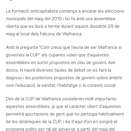
La formació anticapitalista comença a encarar les eleccions
municipals del maig del 2019 i ho fa amb una assemblea
oberta que es durà a terme durant aquest dissabte 29 de
maig al local dels Falcons de Vilafranca.
Amb la pregunta “Com creus que hauria de ser Vilafranca si
governés la CUP” els cupaires volen que d’aquestes
assemblees en surtin propostes en clau de govern. Així
doncs, hi haurà diverses taules de debat on es farà la
diagnosi i les posteriors propostes de govern sobre àmbits
com l’educació, la sanitat, l’habitatge o la cohesió social.
Des de la CUP de Vilafranca consideren molt importants
aquestes assemblees, ja que el caràcter obert d’aquestes
permetrà aportacions de gent que no participa habitualment
de les dinàmiques de la CUP, i és d’aquí d’on en sorgirà el
programa polític per tal de governar a partir del maig del