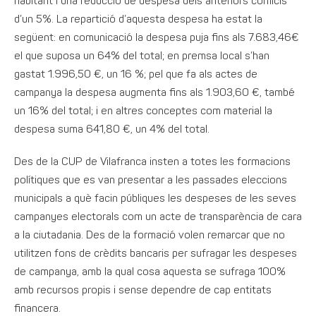
habitant i una reducció de despesa dels anteriors comicis
d’un 5%. La repartició d’aquesta despesa ha estat la
següent: en comunicació la despesa puja fins als 7.683,46€
el que suposa un 64% del total; en premsa local s’han
gastat 1.996,50 €, un 16 %; pel que fa als actes de
campanya la despesa augmenta fins als 1.903,60 €, també
un 16% del total; i en altres conceptes com material la
despesa suma 641,80 €, un 4% del total.
Des de la CUP de Vilafranca insten a totes les formacions
polítiques que es van presentar a les passades eleccions
municipals a què facin públiques les despeses de les seves
campanyes electorals com un acte de transparència de cara
a la ciutadania. Des de la formació volen remarcar que no
utilitzen fons de crèdits bancaris per sufragar les despeses
de campanya, amb la qual cosa aquesta se sufraga 100%
amb recursos propis i sense dependre de cap entitats
financera.