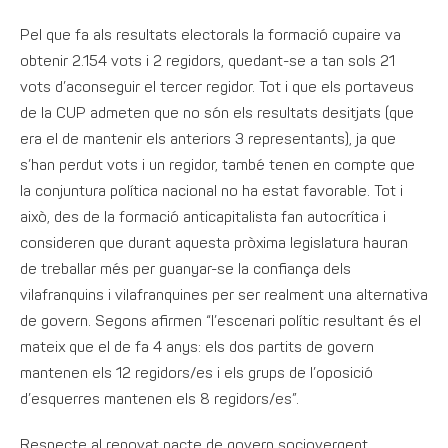
Pel que fa als resultats electorals la formació cupaire va
obtenir 2.154 vots i 2 regidors, quedant-se a tan sols 21
vots d’aconseguir el tercer regidor. Tot i que els portaveus
de la CUP admeten que no són els resultats desitjats (que
era el de mantenir els anteriors 3 representants), ja que
s’han perdut vots i un regidor, també tenen en compte que
la conjuntura política nacional no ha estat favorable. Tot i
això, des de la formació anticapitalista fan autocrítica i
consideren que durant aquesta pròxima legislatura hauran
de treballar més per guanyar-se la confiança dels
vilafranquins i vilafranquines per ser realment una alternativa
de govern. Segons afirmen “l’escenari polític resultant és el
mateix que el de fa 4 anys: els dos partits de govern
mantenen els 12 regidors/es i els grups de l’oposició
d’esquerres mantenen els 8 regidors/es”.
Respecte al renovat pacte de govern sociovergent