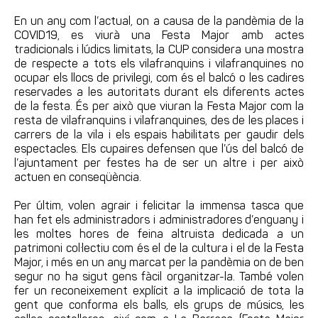
En un any com l’actual, on a causa de la pandèmia de la
COVID19, es viurà una Festa Major amb actes
tradicionals i lúdics limitats, la CUP considera una mostra
de respecte a tots els vilafranquins i vilafranquines no
ocupar els llocs de privilegi
, com és el
balcó o les cadires
reservades a les autoritats durant els diferents actes
de la festa. És per això que viuran la Festa Major com
la
resta de vilafranquins i vilafranquines
,
des de les places i
carrers de la vila i els espais habilitats per gaudir dels
espectacles.
Els cupaires d
efensen que l’ús del balcó de
l’ajuntament per festes ha de ser un altre i per això
actuen en conseqüència.
Per últim, volen agrair i felicitar la immensa tasca que
han fet els administradors i administradores d’enguany i
les moltes hores de feina altruista dedicada a un
patrimoni col·lectiu com és el de la cultura i el de la Festa
Major, i més en un any marcat per la pandèmia on de ben
segur no ha sigut gens fàcil organitzar-la. També volen
fer un reconeixement explícit a la implicació de tota la
gent que conforma els balls, els grups de músics, les