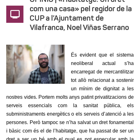
OPINIÓ | «Habitatge: Un dret
com una casa» pel regidor de la
CUP a l’Ajuntament de
Vilafranca, Noel Viñas Serrano
És evident que el sistema
neoliberal actual s’ha
encarregat de mercantilitzar
tot allò relacionat a sostenir
un mínim de dignitat a les
nostres vides. Portem molts anys patint privatitzacions de
serveis essencials com la sanitat pública, els
subministraments energètics o els serveis d’atenció a les
persones. Però tampoc se n’ha salvat un dret fonamental
i bàsic com és el de l’habitatge, que ha passat de ser un
dret a ser un bé amb el qual es pot especular amb la