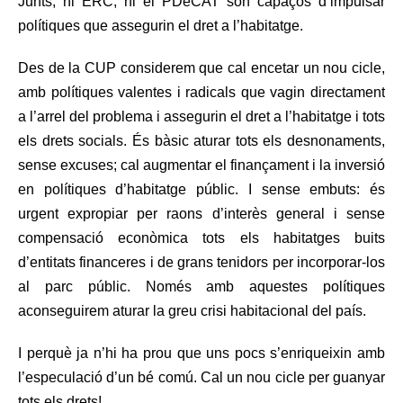
Junts, ni ERC, ni el PDeCAT són capaços d’impulsar
polítiques que assegurin el dret a l’habitatge.
Des de la CUP considerem que cal encetar un nou cicle,
amb polítiques valentes i radicals que vagin directament
a l’arrel del problema i assegurin el dret a l’habitatge i tots
els drets socials. És bàsic aturar tots els desnonaments,
sense excuses; cal augmentar el finançament i la inversió
en polítiques d’habitatge públic. I sense embuts: és
urgent expropiar per raons d’interès general i sense
compensació econòmica tots els habitatges buits
d’entitats financeres i de grans tenidors per incorporar-los
al parc públic. Només amb aquestes polítiques
aconseguirem aturar la greu crisi habitacional del país.
I perquè ja n’hi ha prou que uns pocs s’enriqueixin amb
l’especulació d’un bé comú. Cal un nou cicle per guanyar
tots els drets!