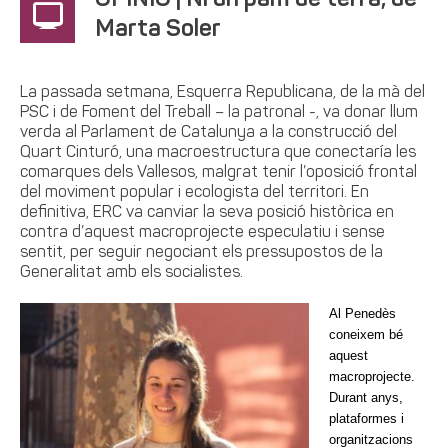
OPINIÓ | Ni un pam de terra, de
Marta Soler
La passada setmana, Esquerra Republicana, de la mà del
PSC i de Foment del Treball – la patronal -, va donar llum
verda al Parlament de Catalunya a la construcció del
Quart Cinturó, una macroestructura que conectaría les
comarques dels Vallesos, malgrat tenir l’oposició frontal
del moviment popular i ecologista del territori. En
definitiva, ERC va canviar la seva posició històrica en
contra d’aquest macroprojecte especulatiu i sense
sentit, per seguir negociant els pressupostos de la
Generalitat amb els socialistes.
Al Penedès
coneixem bé
aquest
macroprojecte.
Durant anys,
plataformes i
organitzacions