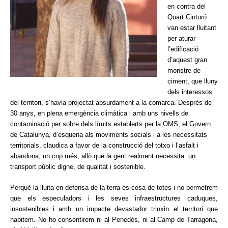
en contra del
Quart Cinturó
van estar lluitant
per aturar
l’edificació
d’aquest gran
monstre de
ciment, que lluny
dels interessos
del territori, s’havia projectat absurdament a la comarca. Després de
30 anys, en plena emergència climàtica i amb uns nivells de
contaminació per sobre dels límits establerts per la OMS, el Govern
de Catalunya, d’esquena als moviments socials i a les necessitats
territorials, claudica a favor de la construcció del totxo i l’asfalt i
abandona, un cop més, allò que la gent realment necessita: un
transport públic digne, de qualitat i sostenible.
Perquè la lluita en defensa de la terra és cosa de totes i no permetrem
que els especuladors i les seves infraestructures caduques,
insostenibles i amb un impacte devastador trinxin el territori que
habitem. No ho consentirem ni al Penedès, ni al Camp de Tarragona,