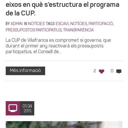
eixos en què s’estructura el programa
de la CUP.
BY
IN
TAGS
,
,
,
ADMIN
NOTÍCIES
ESCAVI
NOTÍCIES
PARTICIPACIÓ
,
PRESSUPOSTOS PARTICIPATIUS
TRANSPARÈNCIA
La CUP de Vilafranca es compromet si governa, que
durant el primer any reactivarà els pressuposts
participatius, el Consell de...
Més informació
2
0
01.04
2015