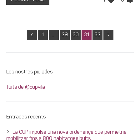
1
0
1
…
29
30
31
32
Les nostres piulades
Tuits de @cupvila
Entrades recents
La CUP impulsa una nova ordenança que permetria
mobilitzar fins a 800 habitatges buits