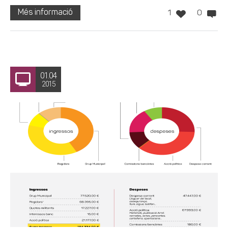
Més informació
1
0
01.04
2015