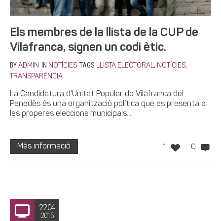
Els membres de la llista de la CUP de
Vilafranca, signen un codi ètic.
BY
IN
TAGS
,
,
ADMIN
NOTÍCIES
LLISTA ELECTORAL
NOTÍCIES
TRANSPARÈNCIA
La Candidatura d’Unitat Popular de Vilafranca del
Penedès és una organització política que es presenta a
les properes eleccions municipals....
Més informació
1
0
22.04
2015