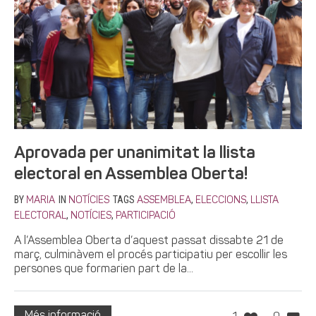
Aprovada per unanimitat la llista
electoral en Assemblea Oberta!
BY
IN
TAGS
,
,
MARIA
NOTÍCIES
ASSEMBLEA
ELECCIONS
LLISTA
,
,
ELECTORAL
NOTÍCIES
PARTICIPACIÓ
A l’Assemblea Oberta d’aquest passat dissabte 21 de
març, culminàvem el procés participatiu per escollir les
persones que formarien part de la...
Més informació