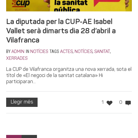
La diputada per la CUP-AE Isabel
Vallet serà dimarts dia 28 d’abril a
Vilafranca
BY
IN
TAGS
,
,
,
ADMIN
NOTÍCIES
ACTES
NOTÍCIES
SANITAT
XERRADES
La CUP de Vilafranca organitza una nova xerrada, sota el
títol de «El negoci de la sanitat catalana» Hi
participaran...
Llegir més
1
0