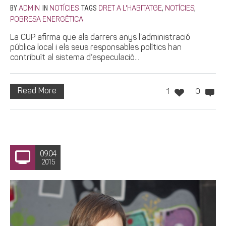
BY
IN
TAGS
,
,
ADMIN
NOTÍCIES
DRET A L'HABITATGE
NOTÍCIES
POBRESA ENERGÈTICA
La CUP afirma que als darrers anys l’administració
pública local i els seus responsables polítics han
contribuït al sistema d’especulació...
Read More
1
0
09.04
2015