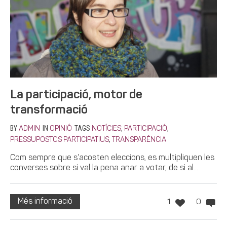
La participació, motor de
transformació
BY
IN
TAGS
,
,
ADMIN
OPINIÓ
NOTÍCIES
PARTICIPACIÓ
,
PRESSUPOSTOS PARTICIPATIUS
TRANSPARÈNCIA
Com sempre que s’acosten eleccions, es multipliquen les
converses sobre si val la pena anar a votar, de si al...
Més informació
1
0